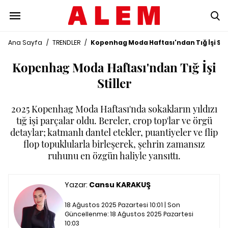
Ana Sayfa
/
TRENDLER
/
Kopenhag Moda Haftası'ndan Tığ İşi Stil
Kopenhag Moda Haftası'ndan Tığ İşi
Stiller
2025 Kopenhag Moda Haftası'nda sokakların yıldızı
tığ işi parçalar oldu. Bereler, crop top'lar ve örgü
detaylar; katmanlı dantel etekler, puantiyeler ve flip
flop topuklularla birleşerek, şehrin zamansız
ruhunu en özgün haliyle yansıttı.
Yazar:
Cansu KARAKUŞ
18 Ağustos 2025 Pazartesi 10:01 | Son
Güncellenme:
18 Ağustos 2025 Pazartesi
10:03