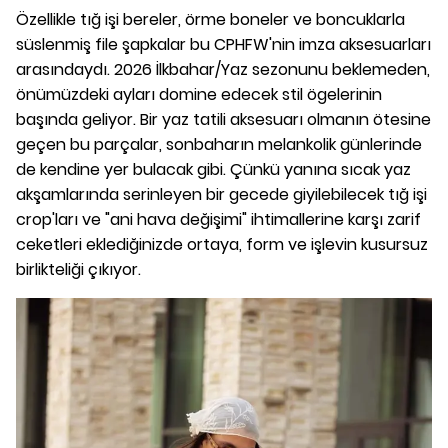
Özellikle tığ işi bereler, örme boneler ve boncuklarla
süslenmiş file şapkalar bu CPHFW'nin imza aksesuarları
arasındaydı. 2026 İlkbahar/Yaz sezonunu beklemeden,
önümüzdeki ayları domine edecek stil ögelerinin
başında geliyor. Bir yaz tatili aksesuarı olmanın ötesine
geçen bu parçalar, sonbaharın melankolik günlerinde
de kendine yer bulacak gibi. Çünkü yanına sıcak yaz
akşamlarında serinleyen bir gecede giyilebilecek tığ işi
crop'ları ve "ani hava değişimi" ihtimallerine karşı zarif
ceketleri eklediğinizde ortaya, form ve işlevin kusursuz
birlikteliği çıkıyor.