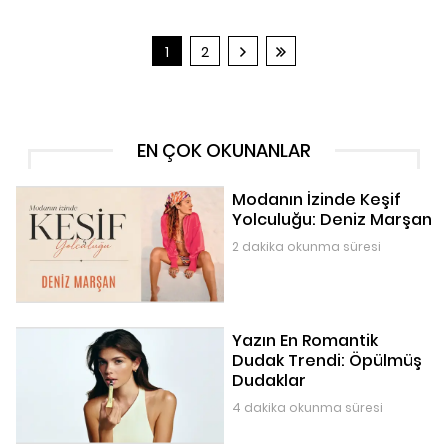
1
2
EN ÇOK OKUNANLAR
Modanın İzinde Keşif
Yolculuğu: Deniz Marşan
2 dakika okunma süresi
Yazın En Romantik
Dudak Trendi: Öpülmüş
Dudaklar
4 dakika okunma süresi