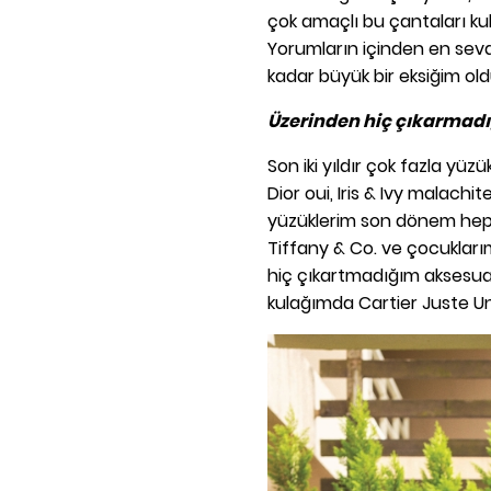
çok amaçlı bu çantaları kul
Yorumların içinden en sev
kadar büyük bir eksiğim ol
Üzerinden hiç çıkarmadı
Son iki yıldır çok fazla yü
Dior oui, Iris & Ivy malachi
yüzüklerim son dönem hep 
Tiffany & Co. ve çocuklarım
hiç çıkartmadığım aksesua
kulağımda Cartier Juste Un