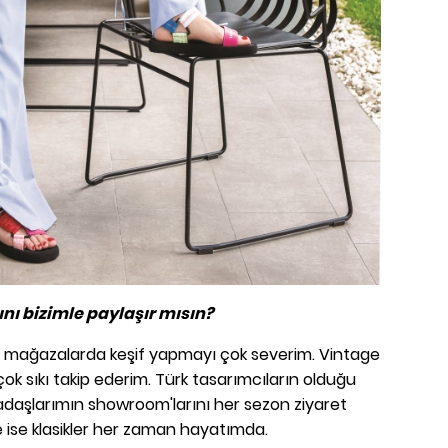
ını bizimle paylaşır mısın?
lı mağazalarda keşif yapmayı çok severim. Vintage
i çok sıkı takip ederim. Türk tasarımcıların olduğu
daşlarımın showroom'larını her sezon ziyaret
e ise klasikler her zaman hayatımda.