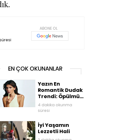
dık.
ABONE OL
süresi
EN ÇOK OKUNANLAR
Yazın En
Romantik Dudak
Trendi: Öpülmüş
Dudaklar
4 dakika okunma
süresi
İyi Yaşamın
Lezzetli Hali
2 dakika okunma