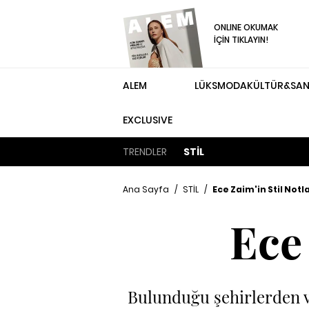
ONLINE OKUMAK
İÇİN TIKLAYIN!
ALEM
LÜKS
MODA
KÜLTÜR&SA
EXCLUSIVE
TRENDLER
STİL
Ana Sayfa
/
STİL
/
Ece Zaim'in Stil Notla
Ece 
Bulunduğu şehirlerden v