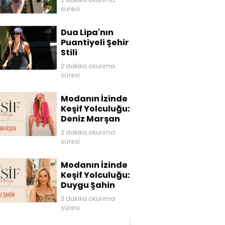
süresi
Dua Lipa'nın
Puantiyeli Şehir
Stili
2 dakika okunma
süresi
Modanın İzinde
Keşif Yolculuğu:
Deniz Marşan
2 dakika okunma
süresi
Modanın İzinde
Keşif Yolculuğu:
Duygu Şahin
3 dakika okunma
süresi