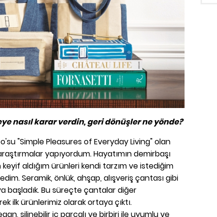
e nasıl karar verdin, geri dönüşler ne yönde?
o'su "Simple Pleasures of Everyday Living" olan
ır araştırmalar yapıyordum. Hayatımın demirbaşı
keyif aldığım ürünleri kendi tarzım ve istediğim
dim. Seramik, önlük, ahşap, alışveriş çantası gibi
a başladık. Bu süreçte çantalar diğer
rek ilk ürünlerimiz olarak ortaya çıktı.
an, silinebilir iç parçalı ve birbiri ile uyumlu ve