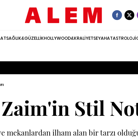
NAT
SAĞLIK&GÜZELLİK
HOLLYWOOD&KRALİYET
SEYAHAT
ASTROLOJİ
rı
Zaim'in Stil No
e mekanlardan ilham alan bir tarzı olduğ