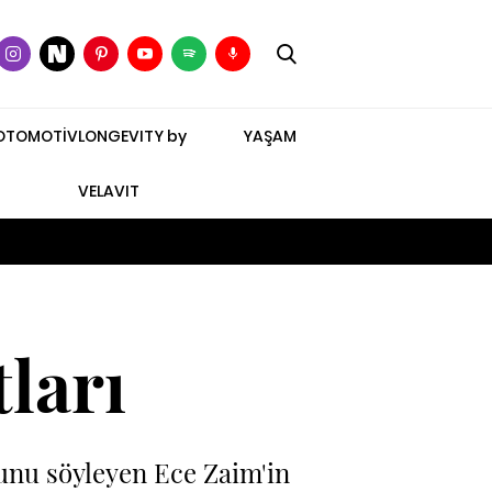
OTOMOTİV
LONGEVITY by
YAŞAM
VELAVIT
tları
unu söyleyen Ece Zaim'in