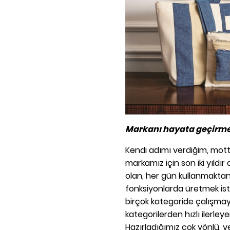
Markanı hayata geçirmey
Kendi adımı verdiğim, mott
markamız için son iki yıld
olan, her gün kullanmaktan 
fonksiyonlarda üretmek iste
birçok kategoride çalışmay
kategorilerden hızlı ilerleye
Hazırladığımız çok yönlü, veg