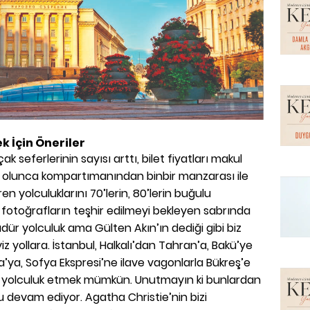
 İçin Öneriler
k seferlerinin sayısı arttı, bilet fiyatları makul
le olunca kompartımanından binbir manzarası ile
n yolculuklarını 70’lerin, 80’lerin buğulu
 fotoğrafların teşhir edilmeyi bekleyen sabrında
üdür yolculuk ama Gülten Akın’ın dediği gibi biz
iz yollara. İstanbul, Halkalı’dan Tahran’a, Bakü’ye
ya’ya, Sofya Ekspresi’ne ilave vagonlarla Bükreş’e
a yolculuk etmek mümkün. Unutmayın ki bunlardan
u devam ediyor. Agatha Christie’nin bizi