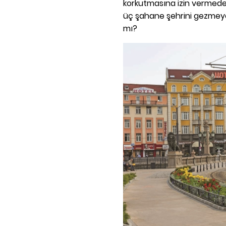
korkutmasına izin vermeden
üç şahane şehrini gezmeye 
mı?