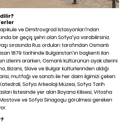
dilir?
Yerler
 Kapıkule ve Dimitrovgrad İstasyonları’ndan
nda bir geçiş şehri olan Sofya’ya varabilirsiniz.
aşı sırasında Rus orduları tarafından Osmanlı
san 1879 tarihinde Bulgaristan’ın başkenti ilan
ın izlerini ararken, Osmanlı kültürünün ayak izlerini
ma, Bizans, Slave ve Bulgar kültürlerinden aldığı
isi, mutfağı ve sanatı ile her daim ilgimizi çeken
atedrali, Sofya Arkeoloji Müzesi, Sofya Tarih
arı listesinde yer alan Boyana Kilisesi, Vitosha
e Mostove ve Sofya Sinagogu görülmesi gereken
yor.
r?