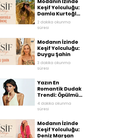
Modanın İzinde
Keşif Yolculuğu:
Damla Kurtoğlu
Akgönenç
2 dakika okunma
süresi
Modanın İzinde
Keşif Yolculuğu:
Duygu Şahin
3 dakika okunma
süresi
Yazın En
Romantik Dudak
Trendi: Öpülmüş
Dudaklar
4 dakika okunma
süresi
Modanın İzinde
Keşif Yolculuğu:
Deniz Marşan