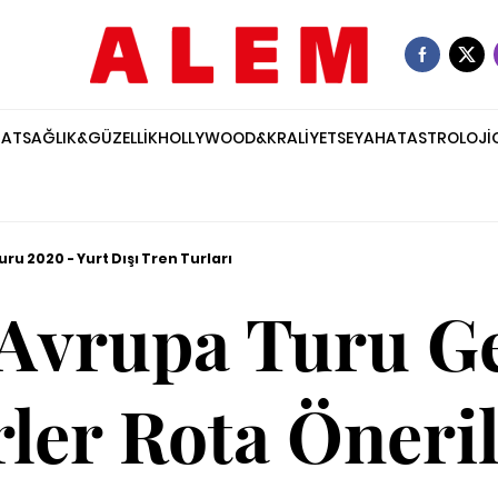
NAT
SAĞLIK&GÜZELLİK
HOLLYWOOD&KRALİYET
SEYAHAT
ASTROLOJİ
ru 2020 - Yurt Dışı Tren Turları
 Avrupa Turu Ge
rler Rota Öneril