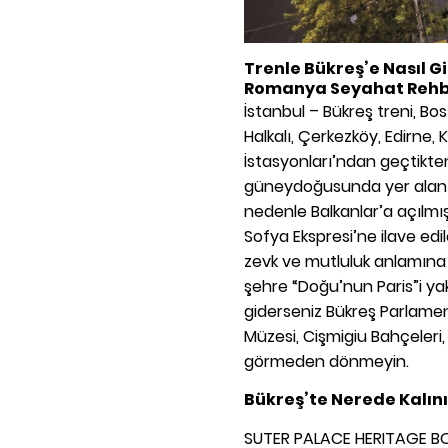
Trenle Bükreş’e Nasıl Gi
Romanya Seyahat Rehb
İstanbul – Bükreş treni, Bos
Halkalı, Çerkezköy, Edirne,
İstasyonları’ndan geçtikten
güneydoğusunda yer alan ş
nedenle Balkanlar’a açılmı
Sofya Ekspresi’ne ilave ed
zevk ve mutluluk anlamına 
şehre “Doğu’nun Paris”i yakı
giderseniz Bükreş Parlamen
Müzesi, Cişmigiu Bahçeler
görmeden dönmeyin.
Bükreş’te Nerede Kalını
SUTER PALACE HERITAGE B