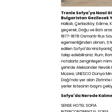
Trenle Sofya’ya Nasıl Gi
Bulgaristan Gezilecek 
Halkalı, Çerkezköy, Edirne,
geçerek, Doğu ve Batı arası
1877-1878 Osmanlı-Rus Sav
egemenliğinden alınan, 3 Ni
edilen Sofya’da Hristiyanlığ
takip edebilirsiniz. Rum, Ro
notalarla zenginleşen mimar
şehirde Aleksander Nevski K
Müzesi, UNESCO Dünya Mirasl
Dağı’nda yer alan Zlatnit
yerler listesinin başını çeki
Sofya’da Nerede Kalını
SENSE HOTEL SOFIA
INTERCONTINENTAL SOFIA