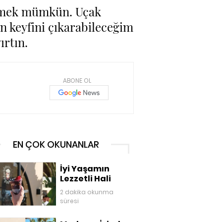
 etmek mümkün. Uçak
ın keyfini çıkarabileceğim
ırtın.
ABONE OL
EN ÇOK OKUNANLAR
İyi Yaşamın
Lezzetli Hali
2 dakika okunma
süresi