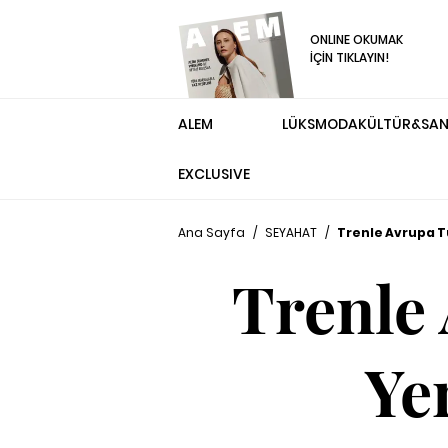
ONLINE OKUMAK
İÇİN TIKLAYIN!
ALEM
LÜKS
MODA
KÜLTÜR&SA
EXCLUSIVE
Ana Sayfa
/
SEYAHAT
/
Trenle Avrupa Tu
Trenle
Ye