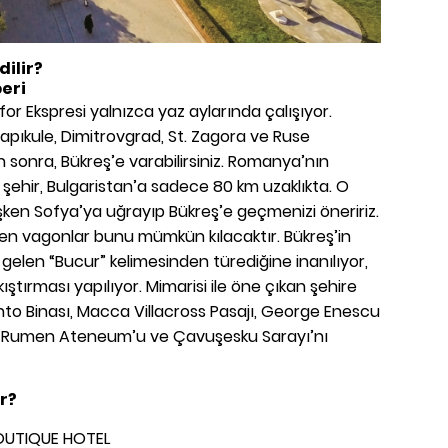
dilir?
eri
for Ekspresi yalnızca yaz aylarında çalışıyor.
 Kapıkule, Dimitrovgrad, St. Zagora ve Ruse
 sonra, Bükreş’e varabilirsiniz. Romanya’nın
ehir, Bulgaristan’a sadece 80 km uzaklıkta. O
şken Sofya’ya uğrayıp Bükreş’e geçmenizi öneririz.
ilen vagonlar bunu mümkün kılacaktır. Bükreş’in
gelen “Bucur” kelimesinden türediğine inanılıyor,
ştırması yapılıyor. Mimarisi ile öne çıkan şehire
to Binası, Macca Villacross Pasajı, George Enescu
i, Rumen Ateneum’u ve Çavuşesku Sarayı’nı
r?
OUTIQUE HOTEL