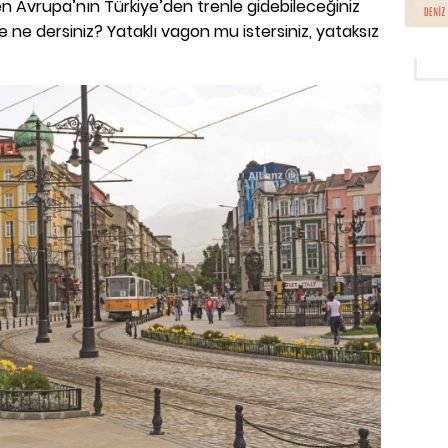
 Avrupa’nın Türkiye’den trenle gidebileceğiniz
ne dersiniz? Yataklı vagon mu istersiniz, yataksız