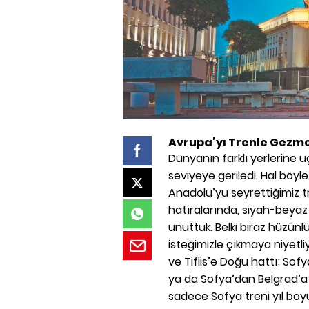
Avrupa’yı Trenle Gezmek
Dünyanın farklı yerlerine uça
seviyeye geriledi. Hal böy
Anadolu’yu seyrettiğimiz tre
hatıralarında, siyah-beyaz
unuttuk. Belki biraz hüzünl
isteğimizle çıkmaya niyetliy
ve Tiflis’e Doğu hattı; Sof
ya da Sofya’dan Belgrad’
sadece Sofya treni yıl boy