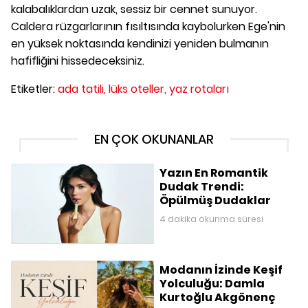
kalabalıklardan uzak, sessiz bir cennet sunuyor.
Caldera rüzgarlarının fısıltısında kaybolurken Ege'nin
en yüksek noktasında kendinizi yeniden bulmanın
hafifliğini hissedeceksiniz.
Etiketler:
ada tatili,
lüks oteller,
yaz rotaları
EN ÇOK OKUNANLAR
Yazın En Romantik
Dudak Trendi:
Öpülmüş Dudaklar
4 dakika okunma süresi
Modanın İzinde Keşif
Yolculuğu: Damla
Kurtoğlu Akgönenç