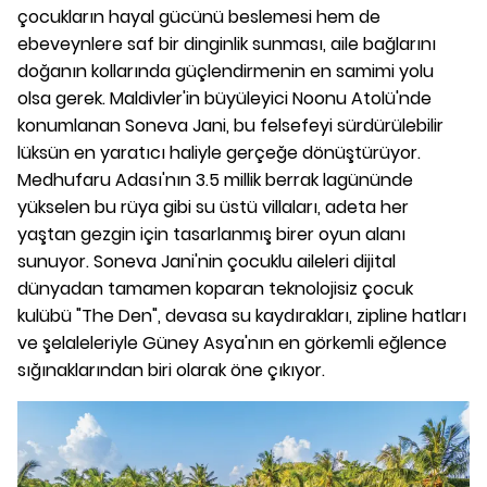
çocukların hayal gücünü beslemesi hem de
ebeveynlere saf bir dinginlik sunması, aile bağlarını
doğanın kollarında güçlendirmenin en samimi yolu
olsa gerek. Maldivler'in büyüleyici Noonu Atolü'nde
konumlanan Soneva Jani, bu felsefeyi sürdürülebilir
lüksün en yaratıcı haliyle gerçeğe dönüştürüyor.
Medhufaru Adası'nın 3.5 millik berrak lagününde
yükselen bu rüya gibi su üstü villaları, adeta her
yaştan gezgin için tasarlanmış birer oyun alanı
sunuyor. Soneva Jani'nin çocuklu aileleri dijital
dünyadan tamamen koparan teknolojisiz çocuk
kulübü "The Den", devasa su kaydırakları, zipline hatları
ve şelaleleriyle Güney Asya'nın en görkemli eğlence
sığınaklarından biri olarak öne çıkıyor.