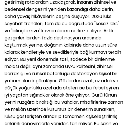
getirilmiş rotalardan uzaklaşarak, insanın zihinsel ve
bedensel dengesini yeniden kazandığı daha derin,
daha yavaş hikâyelerin peşine düşüyor. 2026 lüks
seyahat trendleri, tam da bu doğrultuda "sessiz lüks"
ve "bilinçli inziva" kavramlarını merkeze alıyor. Artık
gezginler, birden fazla destinasyon arasında
koşturmak yerine, doğanın kalbinde daha uzun süre
kalarak kendileriyle ve sevdikleriyle bağ kurmayı tercih
ediyor. Bu yeni dönemde tatil, sadece bir dinlenme
molası değil; aynı zamanda uyku kalitesini, zihinsel
berraklığı ve ruhsal bütünlüğü destekleyen kişisel bir
yatırım olarak görülüyor. Gözlerden uzak, az odalı ve
düşük yoğunluklu özel ada otelleri ise bu felsefeyi en
iyi yaşatan sığınaklar olarak öne çıkıyor. Gürültünün
yerini rüzgâra bıraktığı bu vahalar, misafirlerine zaman
ve mekân üzerinde kusursuz bir denetim sunarken,
lüksü gösterişten arındırıp tamamen kişiselleştirilmiş
anlamlı deneyimlerle yeniden tanımlıyor. Bu sakin ve