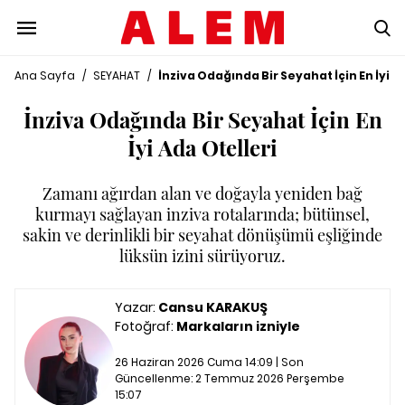
Ana Sayfa
/
SEYAHAT
/
İnziva Odağında Bir Seyahat İçin En İyi A
İnziva Odağında Bir Seyahat İçin En
İyi Ada Otelleri
Zamanı ağırdan alan ve doğayla yeniden bağ
kurmayı sağlayan inziva rotalarında; bütünsel,
sakin ve derinlikli bir seyahat dönüşümü eşliğinde
lüksün izini sürüyoruz.
Yazar:
Cansu KARAKUŞ
Fotoğraf:
Markaların izniyle
26 Haziran 2026 Cuma 14:09 | Son
Güncellenme:
2 Temmuz 2026 Perşembe
15:07