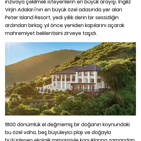
inzivaya çekilmek isteyenlerin en büyük arayışı. İngiliz
Virjin Adaları'nın en büyük özel adasında yer alan
Peter Island Resort, yedi yıllık derin bir sessizliğin
ardından birkaç yıl önce yeniden kapılarını açarak
mahremiyet beklentisini zirveye taşıdı.
1800 dönümlük el değmemiş bir doğanın koynundaki
bu özel vaha, beş büyüleyici plajı ve doğayla
bütünleşen ekolojik mimarisiyle konuklarına zamandan