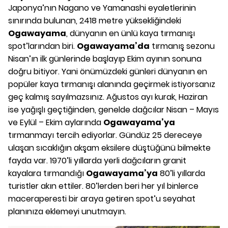
Japonya’nın Nagano ve Yamanashi eyaletlerinin
sınırında bulunan, 2418 metre yüksekliğindeki
Ogawayama
, dünyanın en ünlü kaya tırmanışı
spot’larından biri.
Ogawayama’da
tırmanış sezonu
Nisan’ın ilk günlerinde başlayıp Ekim ayının sonuna
doğru bitiyor. Yani önümüzdeki günleri dünyanın en
popüler kaya tırmanışı alanında geçirmek istiyorsanız
geç kalmış sayılmazsınız. Ağustos ayı kurak, Haziran
ise yağışlı geçtiğinden, genelde dağcılar Nisan – Mayıs
ve Eylül – Ekim aylarında
Ogawayama’ya
tırmanmayı tercih ediyorlar. Gündüz 25 dereceye
ulaşan sıcaklığın akşam eksilere düştüğünü bilmekte
fayda var. 1970’li yıllarda yerli dağcıların granit
kayalara tırmandığı
Ogawayama’ya
80’li yıllarda
turistler akın ettiler. 80’lerden beri her yıl binlerce
maceraperesti bir araya getiren spot’u seyahat
planınıza eklemeyi unutmayın.