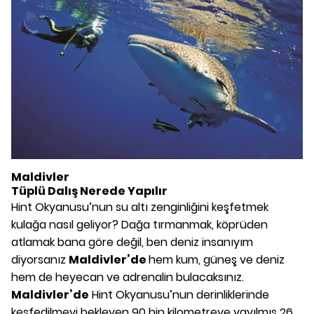
Maldivler
Tüplü Dalış Nerede Yapılır
Hint Okyanusu’nun su altı zenginliğini keşfetmek
kulağa nasıl geliyor? Dağa tırmanmak, köprüden
atlamak bana göre değil, ben deniz insanıyım
diyorsanız
Maldivler’de
hem kum, güneş ve deniz
hem de heyecan ve adrenalin bulacaksınız.
Maldivler’de
Hint Okyanusu’nun derinliklerinde
keşfedilmeyi bekleyen 90 bin kilometreye yayılmış 26