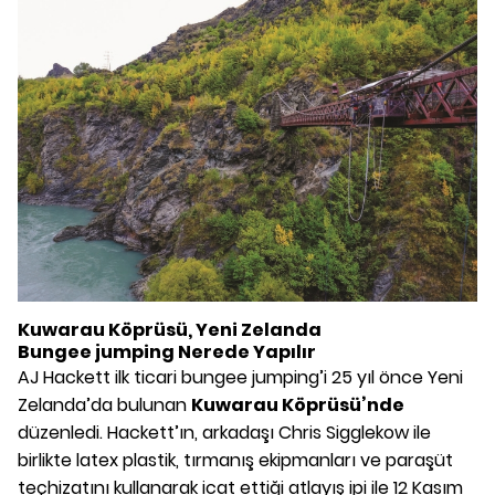
Kuwarau Köprüsü, Yeni Zelanda
Bungee jumping Nerede Yapılır
AJ Hackett ilk ticari bungee jumping’i 25 yıl önce Yeni
Zelanda’da bulunan
Kuwarau Köprüsü’nde
düzenledi. Hackett’ın, arkadaşı Chris Sigglekow ile
birlikte latex plastik, tırmanış ekipmanları ve paraşüt
teçhizatını kullanarak icat ettiği atlayış ipi ile 12 Kasım