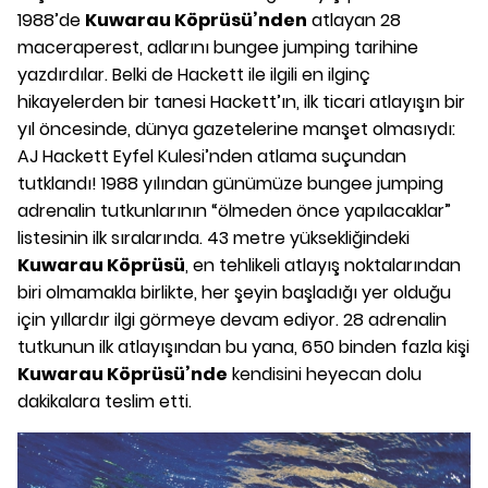
1988’de
Kuwarau Köprüsü’nden
atlayan 28
maceraperest, adlarını bungee jumping tarihine
yazdırdılar. Belki de Hackett ile ilgili en ilginç
hikayelerden bir tanesi Hackett’ın, ilk ticari atlayışın bir
yıl öncesinde, dünya gazetelerine manşet olmasıydı:
AJ Hackett Eyfel Kulesi’nden atlama suçundan
tutklandı! 1988 yılından günümüze bungee jumping
adrenalin tutkunlarının “ölmeden önce yapılacaklar”
listesinin ilk sıralarında. 43 metre yüksekliğindeki
Kuwarau Köprüsü
, en tehlikeli atlayış noktalarından
biri olmamakla birlikte, her şeyin başladığı yer olduğu
için yıllardır ilgi görmeye devam ediyor. 28 adrenalin
tutkunun ilk atlayışından bu yana, 650 binden fazla kişi
Kuwarau Köprüsü’nde
kendisini heyecan dolu
dakikalara teslim etti.