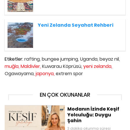
Yeni Zelanda Seyahat Rehberi
Etiketler:
rafting,
bungee jumping,
Uganda,
beyaz nil,
muğla,
Maldivler,
Kuwarau Köprüsü,
yeni zelanda,
Ogawayama,
japonya,
extrem spor
EN ÇOK OKUNANLAR
Modanın İzinde Keşif
Yolculuğu: Duygu
Şahin
3 dakika okunma süresi