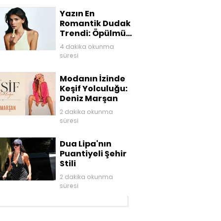
Yazın En
Romantik Dudak
Trendi: Öpülmüş
Dudaklar
4 dakika okunma
süresi
Modanın İzinde
Keşif Yolculuğu:
Deniz Marşan
2 dakika okunma
süresi
Dua Lipa'nın
Puantiyeli Şehir
Stili
2 dakika okunma
süresi