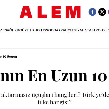
NAT
SAĞLIK&GÜZELLİK
HOLLYWOOD&KRALİYET
SEYAHAT
ASTROLOJİ
n 10 Uçuşu
nın En Uzun 10
aktarmasız uçuşları hangileri? Türkiye'd
ülke hangisi?