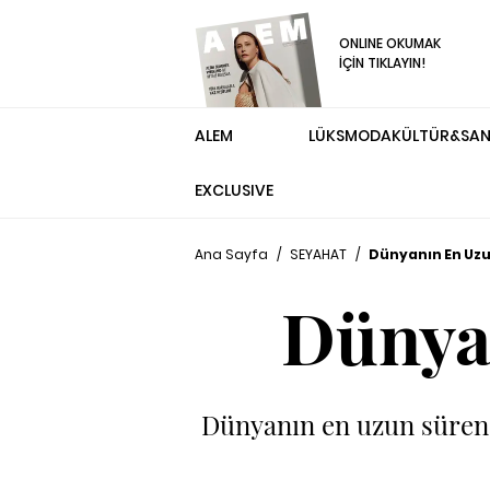
ONLINE OKUMAK
İÇİN TIKLAYIN!
ALEM
LÜKS
MODA
KÜLTÜR&SA
EXCLUSIVE
Ana Sayfa
/
SEYAHAT
/
Dünyanın En Uzu
Dünya
Dünyanın en uzun süren 