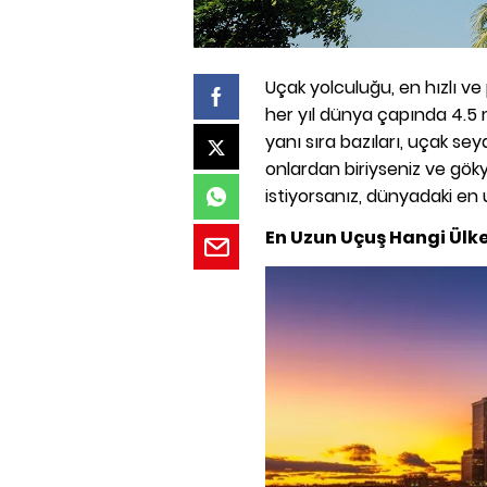
Uçak yolculuğu, en hızlı v
her yıl dünya çapında 4.5 
yanı sıra bazıları, uçak se
onlardan biriyseniz ve gö
istiyorsanız, dünyadaki en 
En Uzun Uçuş Hangi Ülk