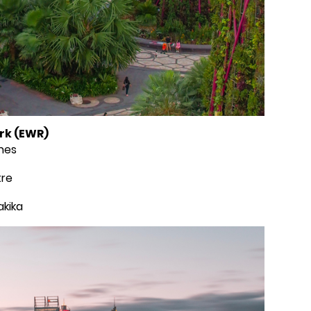
rk (EWR)
ines
tre
akika