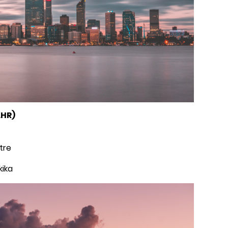
LHR)
tre
kika