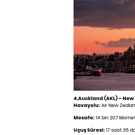
4.Auckland (AKL) – New 
Havayolu:
Air New Zeala
Mesafe:
14 bin 207 kilome
Uçuş Süresi:
17 saat 35 da