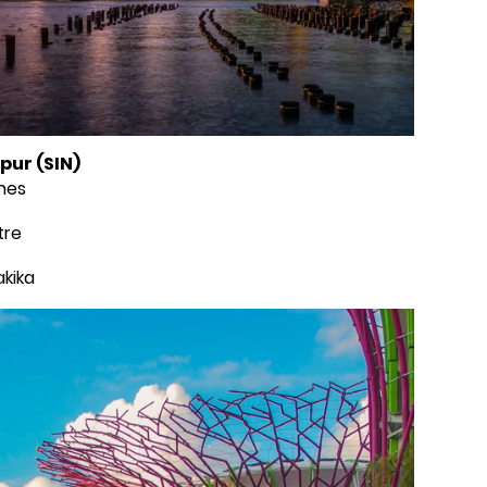
pur (SIN)
ines
tre
akika