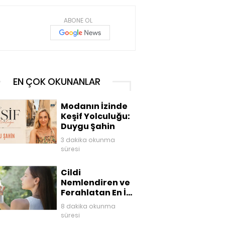
ABONE OL
EN ÇOK OKUNANLAR
Modanın İzinde
Keşif Yolculuğu:
Duygu Şahin
3 dakika okunma
süresi
Cildi
Nemlendiren ve
Ferahlatan En İyi
Yüz Mistleri
8 dakika okunma
süresi