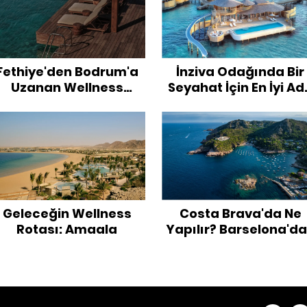
Fethiye'den Bodrum'a
İnziva Odağında Bir
Uzanan Wellness
Seyahat İçin En İyi Ad
Rotası
Otelleri
Geleceğin Wellness
Costa Brava'da Ne
Rotası: Amaala
Yapılır? Barselona'd
3 Günlük Rota ve Gez
Önerileri