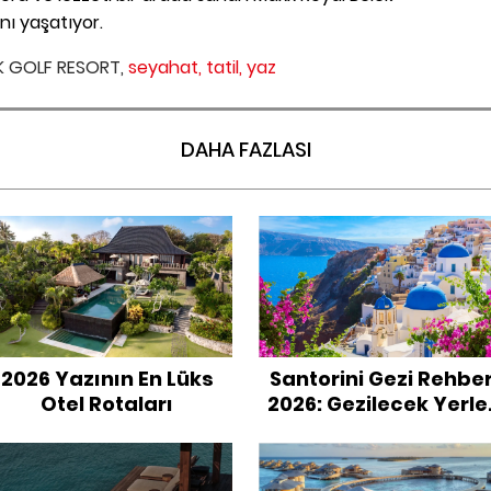
nı yaşatıyor.
K GOLF RESORT,
seyahat,
tatil,
yaz
DAHA FAZLASI
2026 Yazının En Lüks
Santorini Gezi Rehber
Otel Rotaları
2026: Gezilecek Yerle
Plajlar ve Oteller