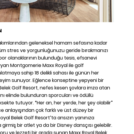
N
 bakımlarından geleneksel hamam sefasına kadar
, tüm stres ve yorgunluğunuzu geride bırakmanızı
 spor olanaklarının bulunduğu tesis, efsanevi
aşıyan Montgomerie Maxx Royal ile golf
nlatmaya sahip 18 delikli sahası ile günün her
neyim sunuyor. Eğlence konseptine yepyeni bir
elek Golf Resort, nefes kesen şovlara imza atan
ını elinde bulunduran sporcuları ve ödüllü
ksekte tutuyor. “Her an, her yerde, her şey olabilir”
e anlayışından çok farklı ve üst düzey bir
oyal Belek Golf Resort’ta ansızın yanınıza
girmiş bir atlet ya da bir Disney dansçısı gelebilir.
onforu ve lezzeti bir arada sunan Maxx Royal Belek