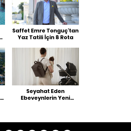
Saffet Emre Tonguç'tan
a
Yaz Tatili İçin 8 Rota
Seyahat Eden
an
Ebeveynlerin Yeni
i
Vazgeçilmezi: Şıklık ve
Fonksiyonelliği Bir
Araya Getiren Bebek
Bakım Çantaları