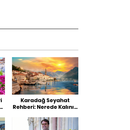
i
Karadağ Seyahat
r,
Rehberi: Nerede Kalınır,
Ne Yenir?