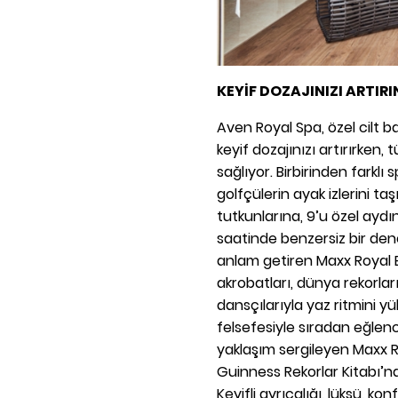
KEYİF DOZAJINIZI ARTIRI
Aven Royal Spa, özel cilt
keyif dozajınızı artırırken
sağlıyor. Birbirinden farklı
golfçülerin ayak izlerini t
tutkunlarına, 9’u özel aydı
saatinde benzersiz bir de
anlam getiren Maxx Royal B
akrobatları, dünya rekorlar
dansçılarıyla yaz ritmini yü
felsefesiyle sıradan eğlenc
yaklaşım sergileyen Maxx R
Guinness Rekorlar Kitabı’na 
Keyifli ayrıcalığı, lüksü, k