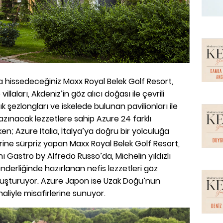
a hissedeceğiniz Maxx Royal Belek Golf Resort,
illaları, Akdeniz’in göz alıcı doğası ile çevrili
 şezlongları ve iskelede bulunan pavilionları ile
kazınacak lezzetlere sahip Azure 24 farklı
ken; Azure Italia, İtalya’ya doğru bir yolculuğa
erine sürpriz yapan Maxx Royal Belek Golf Resort,
ı Gastro by Alfredo Russo’da, Michelin yıldızlı
nderliğinde hazırlanan nefis lezzetleri göz
uşturuyor. Azure Japon ise Uzak Doğu’nun
 haliyle misafirlerine sunuyor.