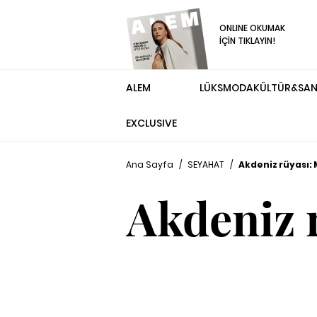
ONLINE OKUMAK
İÇİN TIKLAYIN!
ALEM
LÜKS
MODA
KÜLTÜR&SA
EXCLUSIVE
Ana Sayfa
/
SEYAHAT
/
Akdeniz rüyası: 
Akdeniz 