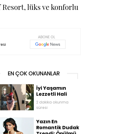
Resort, lüks ve konforlu
ABONE OL
esi
EN ÇOK OKUNANLAR
İyi Yaşamın
Lezzetli Hali
2 dakika okunma
süresi
Yazın En
Romantik Dudak
Trendi: Öpülmüş