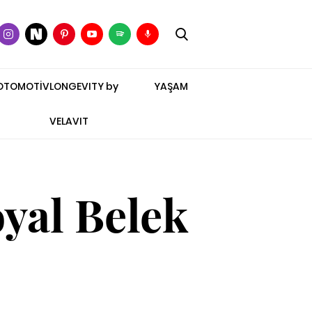
OTOMOTİV
LONGEVITY by
YAŞAM
VELAVIT
yal Belek