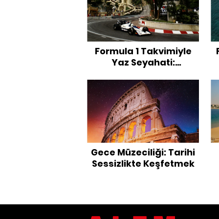
Formula 1 Takvimiyle
Yaz Seyahati:
Avrupa'dan Bakü'ye
Grand Prix Rotaları
Gece Müzeciliği: Tarihi
Sessizlikte Keşfetmek