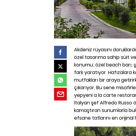
Akdeniz rüyasını doruklard
özel tasarıma sahip süit ve v
konumu; özel beach barı, şık
fark yaratıyor. Hafızalara 
mutfakları bir araya getirir
çıkarıyor. Bu sene misafirl
yepyeni a la carte restoran
İtalyan şef Alfredo Russo ö
kamaştıran sunumlarla bul
efsane tatlarını en orijinal