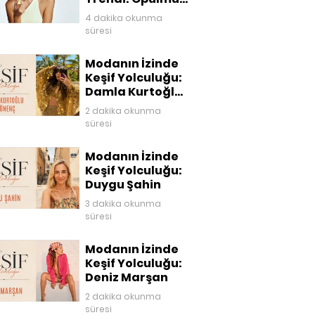
Dudaklar
4 dakika okunma
süresi
Modanın İzinde
Keşif Yolculuğu:
Damla Kurtoğlu
Akgönenç
2 dakika okunma
süresi
Modanın İzinde
Keşif Yolculuğu:
Duygu Şahin
3 dakika okunma
süresi
Modanın İzinde
Keşif Yolculuğu:
Deniz Marşan
2 dakika okunma
süresi