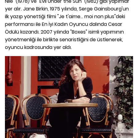
Nile" (1978) ve "Evil Under the Sun" (1982) gibi yapımlar
yer alır. Jane Birkin, 1975 yılında, Serge Gainsbourg'un
ilk yazıp yönettiği filmi "Je t'aime... moi non plus"deki
performansı ile En İyi Kadın Oyuncu dalında Cesar
Ödülü kazandı. 2007 yılında "Boxes" isimli yapımının
yönetmenliği ile birlikte senaristliğini de üstlenerek,
oyuncu kadrosunda yer aldı.