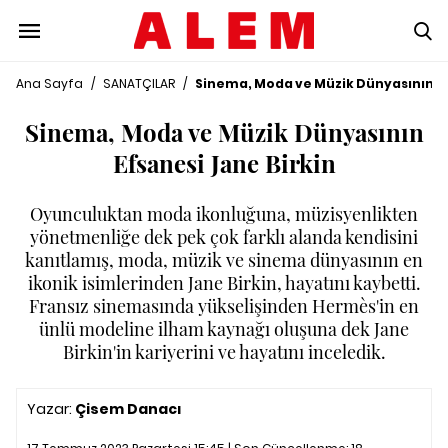
Ana Sayfa
/
SANATÇILAR
/
Sinema, Moda ve Müzik Dünyasının Ef
Sinema, Moda ve Müzik Dünyasının
Efsanesi Jane Birkin
Oyunculuktan moda ikonluğuna, müzisyenlikten
yönetmenliğe dek pek çok farklı alanda kendisini
kanıtlamış, moda, müzik ve sinema dünyasının en
ikonik isimlerinden Jane Birkin, hayatını kaybetti.
Fransız sinemasında yükselişinden Hermès'in en
ünlü modeline ilham kaynağı oluşuna dek Jane
Birkin'in kariyerini ve hayatını inceledik.
Yazar:
Çisem Danacı