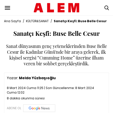
Ana Sayfa
/
KÜLTÜR&SANAT
/
Sanatçı Keşfi: Buse Belle Cesur
Sanatçı Keşfi: Buse Belle Cesur
Sanat dünyasının genç yeteneklerinden Buse Belle
Cesur ile Kadınlar Günü'nde bir araya gelerek, ilk
kişisel sergisi “Cumming Home” üzerine ilham
veren bir sohbet gerçekleştirdik.
Yazar:
Melda Yüzbaşıoğlu
8 Mart 2024 Cuma 11:25 | Son Güncellenme:
8 Mart 2024
Cuma 12:02
8 dakika okunma süresi
ABONE OL