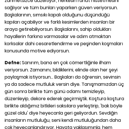
zahmetsizce düzeltiyor, herkesin rahat hissetmesini
sağlıyor ve tüm bunları yaparken güven veriyorsun.
Başkalarının, sımsıkı kapalı olduğunu düşündüğü
kapıları açabiliyor ve farklı kesimlerden insanları bir
araya getirebiliyorsun. Başkalarını, sahip oldukları
hayallerin farkına varmasalar ve adım atmaktan
korksalar dahi cesaretlendirme ve peşinden koşmaları
konusunda motive ediyorsun.
Defne:
Sanırım, bana en çok cömertliğinle ilham
veriyorsun. Zamanını, bildiklerini, elinde olan her şeyi
paylaşmak istiyorsun... Başkaları da öğrensin, sevinsin
ya da sadece mutluluk versin diye. Tanışmamızdan üç
gün sonra birlikte tüm günü odamı temizleyip,
düzenleyip, dekore ederek geçirmiştik. Koştura koştura
birlikte aldığımız bitkileri saksılara yerleştirip, 'bak böyle
güzel oldu' diye heyecanla geri geliyordun. Sevdiğin
insanların mutluluğu, seni kendi mutluluğundan daha
çok heyecanlandırıyor. Hayata yaklaşımınla, hem