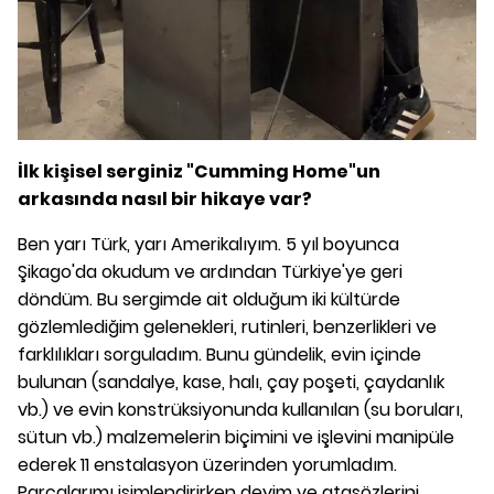
İlk kişisel serginiz "Cumming Home"un
arkasında nasıl bir hikaye var?
Ben yarı Türk, yarı Amerikalıyım. 5 yıl boyunca
Şikago'da okudum ve ardından Türkiye'ye geri
döndüm. Bu sergimde ait olduğum iki kültürde
gözlemlediğim gelenekleri, rutinleri, benzerlikleri ve
farklılıkları sorguladım. Bunu gündelik, evin içinde
bulunan (sandalye, kase, halı, çay poşeti, çaydanlık
vb.) ve evin konstrüksiyonunda kullanılan (su boruları,
sütun vb.) malzemelerin biçimini ve işlevini manipüle
ederek 11 enstalasyon üzerinden yorumladım.
Parçalarımı isimlendirirken deyim ve atasözlerini