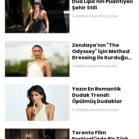
Dua Lipa'nın Puantiyeli
Şehir Stili
2 dakika okunma süresi
Zendaya'nın “The
Odyssey” İçin Method
Dressing ile Kurduğu
Mitolojik Gardırop
1 dakika okunma süresi
Yazın En Romantik
Dudak Trendi:
Öpülmüş Dudaklar
4 dakika okunma süresi
Toronto Film
Festivali'nde Bir Türk