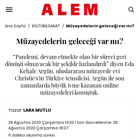
Ana Sayfa
/
KÜLTÜR&SANAT
/
Müzayedelerin geleceği var mı?
Müzayedelerin geleceği var mı?
“Pandemi, devam etmekte olan bir süreci geri
dönüşü olmayacak bir şekilde hızlandırdı” diyen Eda
Kehale Argün, uluslararası müzayede evi
Christie's'in Türkiye temsilcisi. Argün ile son
zamanlarda büyük ivme kazanan online
müzayedeleri konuştuk.
Yazar:
LARA MUTLU
26 Ağustos 2020 Çarşamba 14:33 | Son Güncellenme:
26
Ağustos 2020 Çarşamba 16:07
6 dakika okunma süresi