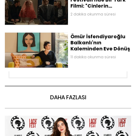
Filmi: “Cinlerin
Düğünü”
2 dakika okunma süresi
Ömür İsfendiyaroğlu
Balkanlı'nın
Kaleminden Eve Dönüş
11 dakika okunma süresi
DAHA FAZLASI