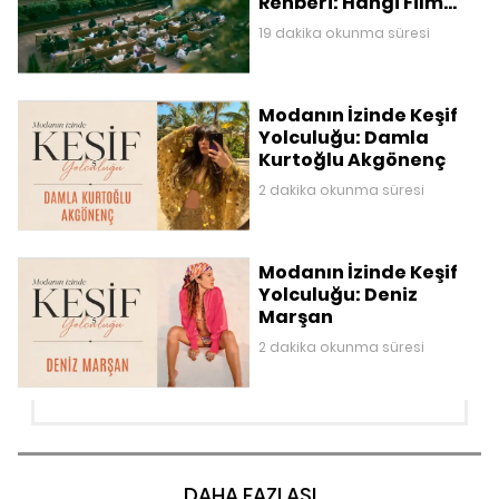
Rehberi: Hangi Film
Nerede Gösteriliyor?
19 dakika okunma süresi
Modanın İzinde Keşif
Yolculuğu: Damla
Kurtoğlu Akgönenç
2 dakika okunma süresi
Modanın İzinde Keşif
Yolculuğu: Deniz
Marşan
2 dakika okunma süresi
DAHA FAZLASI