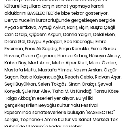
kültürel koşullara karşın sanat yapmaya kararlı
olduklarını BASELECTED'de bize tekrar gösteriyor.
Derya Yücel'in küratörlüğünde gerçekleşen sergide
Ayça Sertkaya, Aytuğ Aykut, Barış Elçin, Büşra Çeğil,
Can Özalp, Çiğdem Akgün, Damla Yalçın, Delal Eken,
Dilara Göl, Duygu Aydoğan, Ece Kibaroğlu, Emre
Evcimen, Enes Ali Sağdıç, Engin Konuklu, Esma Burcu
Havası, Gizem Çeşmeci, Hamza Kırbaş, Hüseyin Aksoy,
Kübra Boy, Mert Acar, Metin Alper Kurt, Muaz Özden,
Mustafa Mutlu, Mustafa Yılmaz, Nazım Arslan, Özgür
Saçan, Rabia Kalyoncuoğlu, Reach Geblo, Rıdvan Aşar,
Seçil Büyükkan, Selen Tokgöz, Sinan Orakçı, Şevval
Konyalı, Şule Nur Alev, Taha M. Üstündağ, Tansu Köse,
Tolga Akbaş'ın eserleri yer alıyor. Bu yıl ilki
gerçekleştirilen Beyoğlu Kültür Yolu Festivali
kapsamında sanatseverlerle buluşan "BASELECTED"
sergisi, Tophane-i Amire Kültür ve Sanat Merkezi Tek
Kubbe'de 14 Kasım'a kadar gezilebilir.