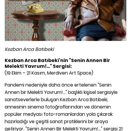
Kezban Arca Batıbeki
Kezban Arca Batıbeki'nin "Senin Annen Bir
Melekti Yavrum!..." Sergisi:
(19 Ekim – 21 Kasım, Merdiven Art Space)
Pandemi nedeniyle daha önce ertelenen "Senin
Annen bir Melekti Yavrum!..." başlıklı kişisel sergisiyle
sanatseverlerle buluşan Kezban Arca Batıbeki,
annesinin sinema fotoğraflarından ve dönemin
popüler medyası foto-romanlardan yola çıkarak
hazırladığı ve çeşitli sanat pratiklerini bir araya
getiriyor. "Senin Annen Bir Melekti Yavrum!..." sergisi 21