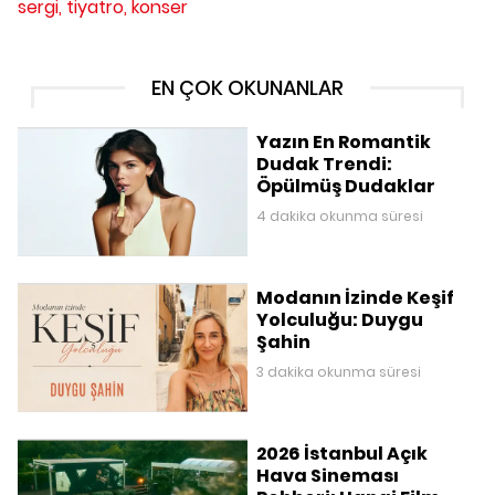
sergi,
tiyatro,
konser
EN ÇOK OKUNANLAR
Yazın En Romantik
Dudak Trendi:
Öpülmüş Dudaklar
4 dakika okunma süresi
Modanın İzinde Keşif
Yolculuğu: Duygu
Şahin
3 dakika okunma süresi
2026 İstanbul Açık
Hava Sineması