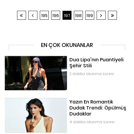
195
196
197
198
199
EN ÇOK OKUNANLAR
Dua Lipa'nın Puantiyeli
Şehir Stili
2 dakika okunma süresi
Yazın En Romantik
Dudak Trendi: Öpülmüş
Dudaklar
4 dakika okunma süresi