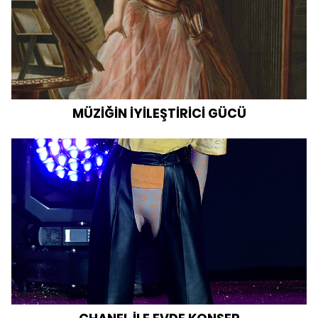
MÜZİĞİN İYİLEŞTİRİCİ GÜCÜ