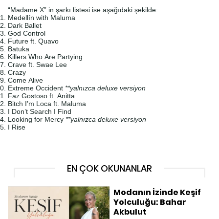
“Madame X” in şarkı listesi ise aşağıdaki şekilde:
Medellín with Maluma
Dark Ballet
God Control
Future ft. Quavo
Batuka
Killers Who Are Partying
Crave ft. Swae Lee
Crazy
Come Alive
Extreme Occident
**yalnızca deluxe versiyon
Faz Gostoso ft. Anitta
Bitch I’m Loca ft. Maluma
I Don’t Search I Find
Looking for Mercy
**yalnızca deluxe versiyon
I Rise
EN ÇOK OKUNANLAR
Modanın İzinde Keşif
Yolculuğu: Bahar
Akbulut