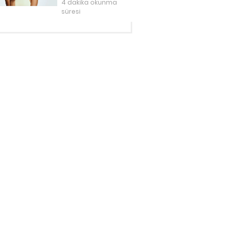
4 dakika okunma
süresi