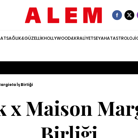
NAT
SAĞLIK&GÜZELLİK
HOLLYWOOD&KRALİYET
SEYAHAT
ASTROLOJİ
rgiela İş Birliği
 x Maison Marg
Birliği