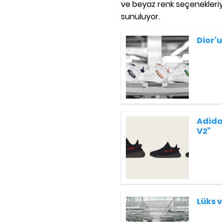
ve beyaz renk seçenekleri
sunuluyor.
Dior'u
Adidas
V2"
Lüks v