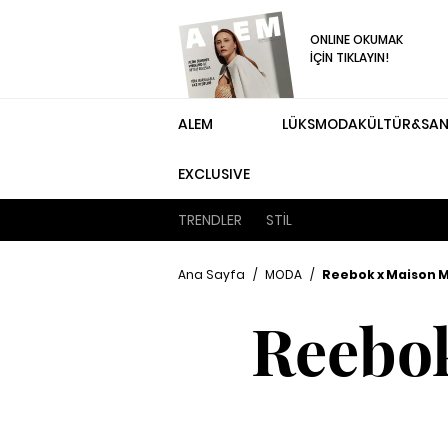
ONLINE OKUMAK
İÇİN TIKLAYIN!
ALEM
LÜKS
MODA
KÜLTÜR&SA
EXCLUSIVE
TRENDLER
STİL
Ana Sayfa
/
MODA
/
Reebok x Maison Ma
Reebok