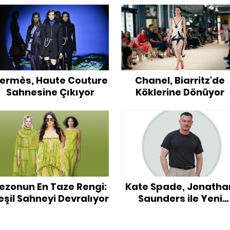
ermès, Haute Couture
Chanel, Biarritz'de
Sahnesine Çıkıyor
Köklerine Dönüyor
ezonun En Taze Rengi:
Kate Spade, Jonatha
eşil Sahneyi Devralıyor
Saunders ile Yeni
Yaratıcı Dönemine
Hazırlanıyor