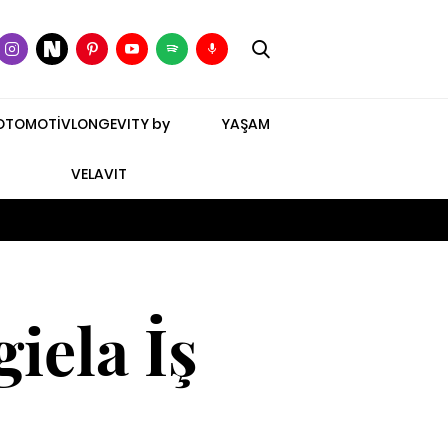
OTOMOTİV
LONGEVITY by
YAŞAM
VELAVIT
iela İş