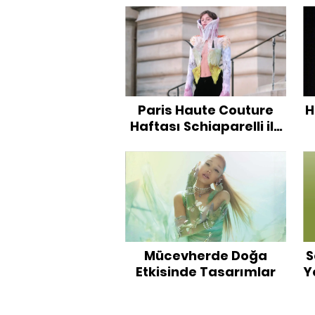
Sezon Hangi Defilelerde
Olacak?
Paris Haute Couture
H
Haftası Schiaparelli ile
Başladı!
Mücevherde Doğa
S
Etkisinde Tasarımlar
Y