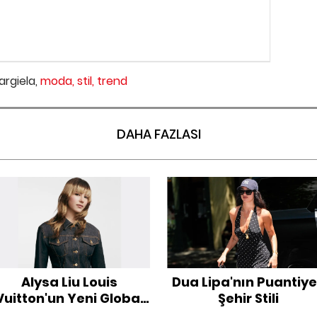
rgiela,
moda,
stil,
trend
DAHA FAZLASI
Alysa Liu Louis
Dua Lipa'nın Puantiye
Vuitton'un Yeni Global
Şehir Stili
Marka Elçisi Oldu