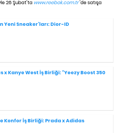
yle 26 Şubat'ta
www.reebok.com.tr
'de satışa
n Yeni Sneaker'ları: Dior-ID
 x Kanye West İş Birliği: "Yeezy Boost 350
e Konfor İş Birliği: Prada x Adidas