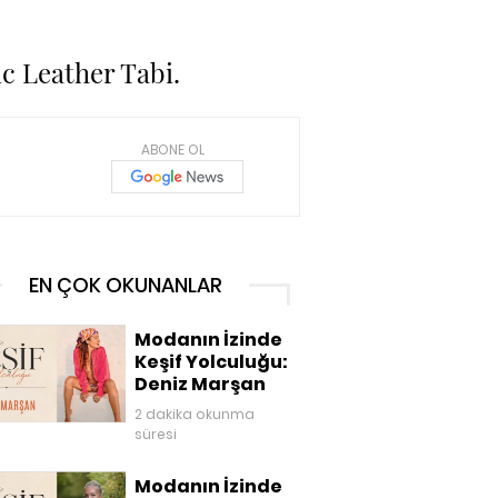
ic Leather Tabi.
ABONE OL
EN ÇOK OKUNANLAR
Modanın İzinde
Keşif Yolculuğu:
Deniz Marşan
2 dakika okunma
süresi
Modanın İzinde