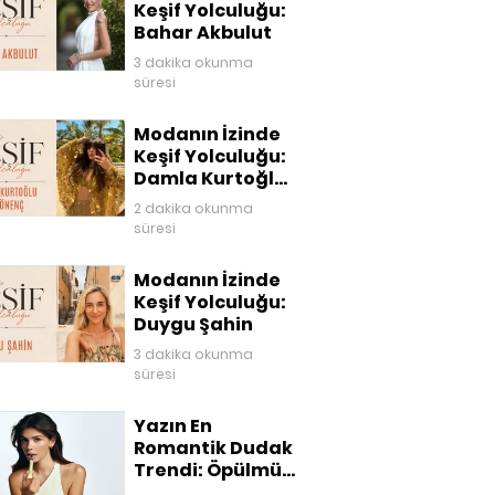
Keşif Yolculuğu:
Bahar Akbulut
3 dakika okunma
süresi
Modanın İzinde
Keşif Yolculuğu:
Damla Kurtoğlu
Akgönenç
2 dakika okunma
süresi
Modanın İzinde
Keşif Yolculuğu:
Duygu Şahin
3 dakika okunma
süresi
Yazın En
Romantik Dudak
Trendi: Öpülmüş
Dudaklar