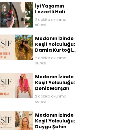
İyi Yaşamın
Lezzetli Hali
2 dakika okunma
süresi
Modanın İzinde
Keşif Yolculuğu:
Damla Kurtoğlu
Akgönenç
2 dakika okunma
süresi
Modanın İzinde
Keşif Yolculuğu:
Deniz Marşan
2 dakika okunma
süresi
Modanın İzinde
Keşif Yolculuğu:
Duygu Şahin