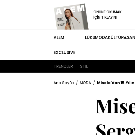
ONLINE OKUMAK
İÇİN TIKLAYIN!
ALEM
LÜKS
MODA
KÜLTÜR&SA
EXCLUSIVE
TRENDLER
STİL
Ana Sayfa
/
MODA
/
Misela'dan 15.Yılın
Mise
Serg