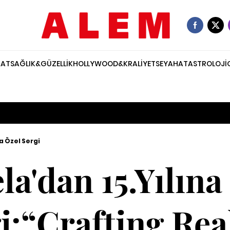
NAT
SAĞLIK&GÜZELLİK
HOLLYWOOD&KRALİYET
SEYAHAT
ASTROLOJİ
a Özel Sergi
la'dan 15.Yılına
i:“Crafting Re