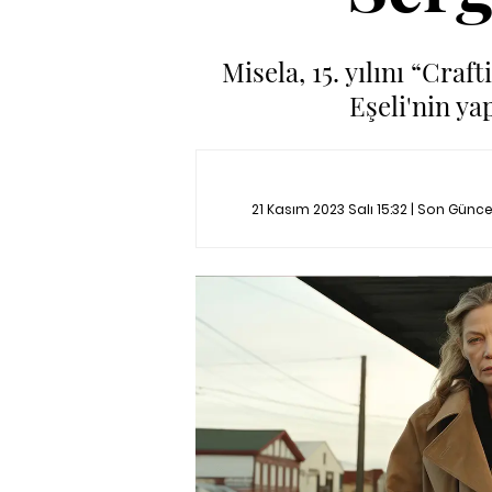
Misela, 15. yılını “Cra
Eşeli'nin ya
21 Kasım 2023 Salı 15:32 | Son Günc