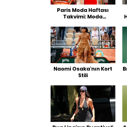
Paris Moda Haftası
Takvimi: Moda
H
Dünyasının Gözü Bu
Sezon Hangi Defilelerde
Olacak?
Naomi Osaka'nın Kort
B
Stili