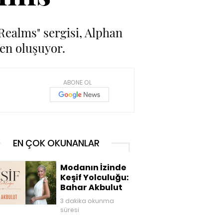
 Realms" sergisi, Alphan
den oluşuyor.
ABONE OL
EN ÇOK OKUNANLAR
Modanın İzinde
Keşif Yolculuğu:
Bahar Akbulut
3 dakika okunma
süresi