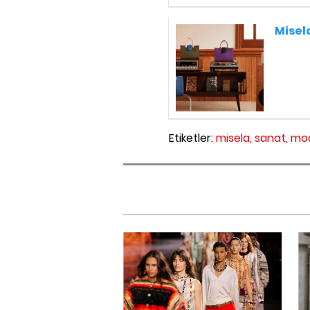
Misel
Etiketler:
misela,
sanat,
mo