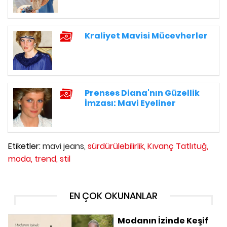
Kraliyet Mavisi Mücevherler
Prenses Diana'nın Güzellik
İmzası: Mavi Eyeliner
Etiketler:
mavi jeans,
sürdürülebilirlik,
Kıvanç Tatlıtuğ,
moda,
trend,
stil
EN ÇOK OKUNANLAR
Modanın İzinde Keşif