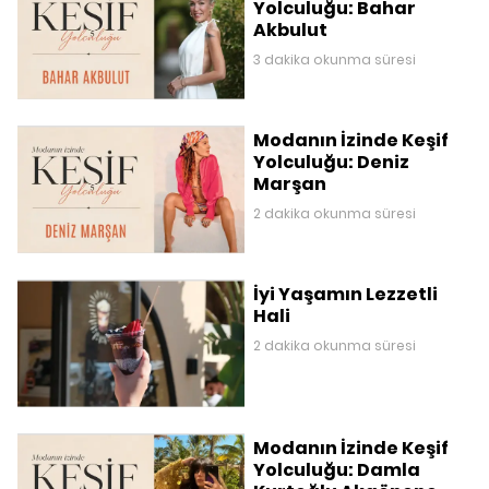
Yolculuğu: Bahar
Akbulut
3 dakika okunma süresi
Modanın İzinde Keşif
Yolculuğu: Deniz
Marşan
2 dakika okunma süresi
İyi Yaşamın Lezzetli
Hali
2 dakika okunma süresi
Modanın İzinde Keşif
Yolculuğu: Damla