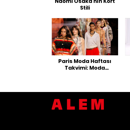
Naomi Osaka'nın Kort
Stili
Paris Moda Haftası
Takvimi: Moda
Dünyasının Gözü Bu
Sezon Hangi Defilelerde
Olacak?