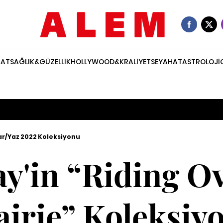
NAT
SAĞLIK&GÜZELLİK
HOLLYWOOD&KRALİYET
SEYAHAT
ASTROLOJİ
ar/Yaz 2022 Koleksiyonu
y'in “Riding O
airie” Koleksiy