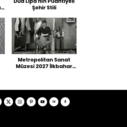
Dua Lipa'nın Puantiyeli
l
Şehir Stili
Metropolitan Sanat
Müzesi 2027 İlkbahar
Sergisini John
Galliano'ya Adıyor!