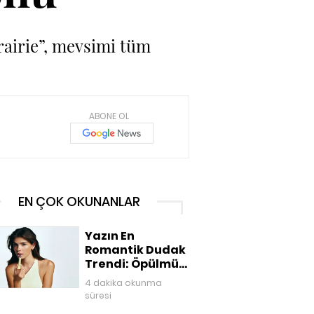
rairie”, mevsimi tüm
ABONE OL
EN ÇOK OKUNANLAR
Yazın En
Romantik Dudak
Trendi: Öpülmüş
Dudaklar
4 dakika okunma
süresi