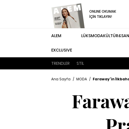
ONLINE OKUMAK
İÇİN TIKLAYIN!
ALEM
LÜKS
MODA
KÜLTÜR&SA
EXCLUSIVE
TRENDLER
STİL
Ana Sayfa
/
MODA
/
Faraway'in İlkbah
Farawa
Pr