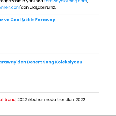
mağazasının yanı sıra
farawayclothing.com
,
ymen.com
'dan ulaşabilirsiniz.
z ve Cool Şıklık: Faraway
araway'den Desert Song Koleksiyonu
il,
trend,
2022 ilkbahar moda trendleri,
2022