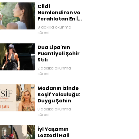
Cildi
Nemlendiren ve
Ferahlatan En İyi
Yüz Mistleri
8 dakika okunma
süresi
Dua Lipa'nın
Puantiyeli Şehir
Stili
2 dakika okunma
süresi
Modanın İzinde
Keşif Yolculuğu:
Duygu Şahin
3 dakika okunma
süresi
İyi Yaşamın
Lezzetli Hali