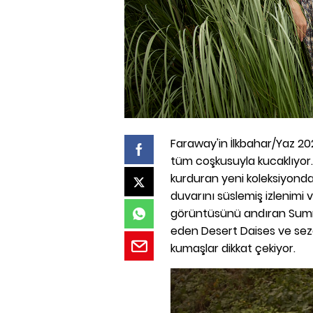
Faraway'in İlkbahar/Yaz 202
tüm coşkusuyla kucaklıyor.
kurduran yeni koleksiyonda; 
duvarını süslemiş izlenimi
görüntüsünü andıran Summ
eden Desert Daises ve sezo
kumaşlar dikkat çekiyor.