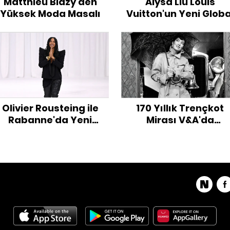
Matthieu Blazy'den
Alysa Liu Louis
Yüksek Moda Masalı
Vuitton'un Yeni Globa
Marka Elçisi Oldu
Olivier Rousteing ile
170 Yıllık Trençkot
Rabanne'da Yeni
Mirası V&A'da
Dönem
Taçlandırılıyor