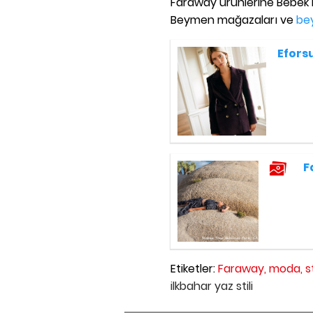
Faraway ürünlerine Bebek 
Beymen mağazaları ve
be
Eforsu
F
Etiketler:
Faraway,
moda,
st
ilkbahar yaz stili