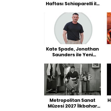
Haftası Schiaparelli ile
Başladı!
Kate Spade, Jonathan
Saunders ile Yeni
Yaratıcı Dönemine
Hazırlanıyor
S
Metropolitan Sanat
H
Müzesi 2027 İlkbahar