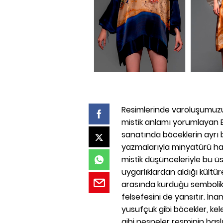
Resimlerinde varoluşumuz
mistik anlamı yorumlayan Er
sanatında böceklerin ayrı bir
yazmalarıyla minyatürü ha
mistik düşünceleriyle bu üs
uygarlıklardan aldığı kültü
arasında kurduğu sembolik v
felsefesini de yansıtır. İn
yusufçuk gibi böcekler, kel
gibi nesneler resminin başlı