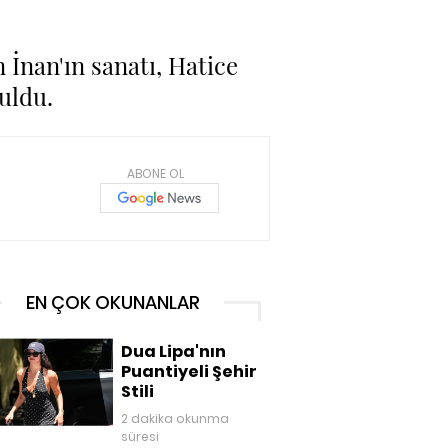
 İnan'ın sanatı, Hatice
uldu.
ABONE OL
EN ÇOK OKUNANLAR
Dua Lipa'nın
Puantiyeli Şehir
Stili
2 dakika okunma
süresi