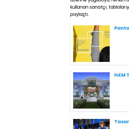
kullanan sanatçı, tablolar
paylaştı.
Panton
H&M T
Tasar