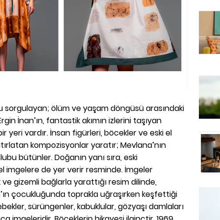
u sorgulayan; ölüm ve yaşam döngüsü arasındaki
gin İnan’ın, fantastik akımın izlerini taşıyan
 yeri vardır. İnsan figürleri, böcekler ve eski el
tırlatan kompozisyonlar yaratır; Mevlana’nın
lubu bütünler. Doğanın yanı sıra, eski
rel imgelere de yer verir resminde. İmgeler
e gizemli bağlarla yarattığı resim dilinde,
an’ın çocukluğunda toprakla uğraşırken keşfettiği
ebekler, sürüngenler, kabuklular, gözyaşı damlaları
ca imgeleridir. Böceklerin hikayesi ilginçtir. 1969