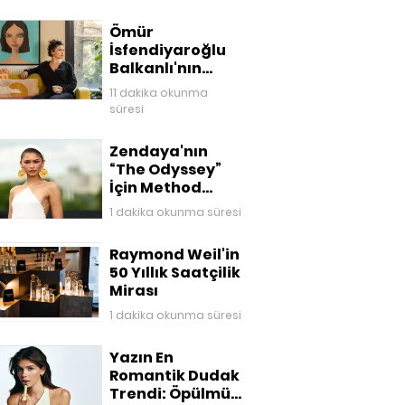
Ömür
İsfendiyaroğlu
Balkanlı'nın
Kaleminden Eve
11 dakika okunma
Dönüş
süresi
Zendaya'nın
“The Odyssey”
İçin Method
Dressing ile
1 dakika okunma süresi
Kurduğu
Mitolojik
Raymond Weil'in
Gardırop
50 Yıllık Saatçilik
Mirası
1 dakika okunma süresi
Yazın En
Romantik Dudak
Trendi: Öpülmüş