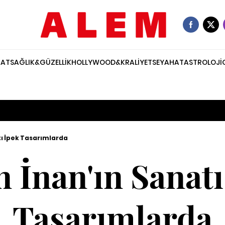
NAT
SAĞLIK&GÜZELLİK
HOLLYWOOD&KRALİYET
SEYAHAT
ASTROLOJİ
tı İpek Tasarımlarda
n İnan'ın Sanatı
Tasarımlarda