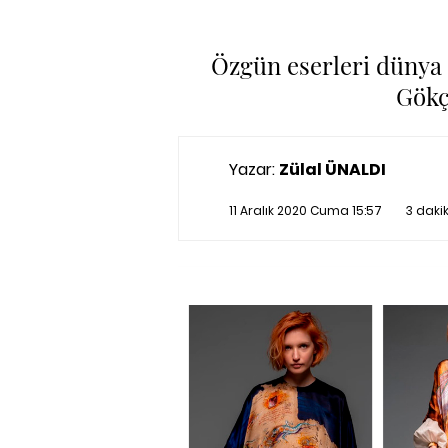
Özgün eserleri dünya s
Gökç
Yazar:
Zülal ÜNALDI
11 Aralık 2020 Cuma 15:57
3 daki