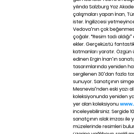
yılında Salzburg Yaz Akade
çalışmaları yapan İnan, 
ister. İngilizcesi yetmeyinc
Vedova’nın çok beğenmesi 
çoğalır. “Resim tadı aldığı”
ekler. Gerçeküstü fantastik
katmanları yaratır. Özgün 
edinen Ergin İnan’ın sanat
tasarımlarında yeniden ha
sergilenen 30’dan fazla tasa
sunuyor. Sanatçının simges
Mesnevisi’nden eski yazı al
koleksiyonunda yeniden yaş
yer alan koleksiyonu
www.
inceleyebilirsiniz. Sergide 1
sanatçının ıslak imzası ile y
müzelerinde resimleri bulun
üzerine yağlıboya, renkli m