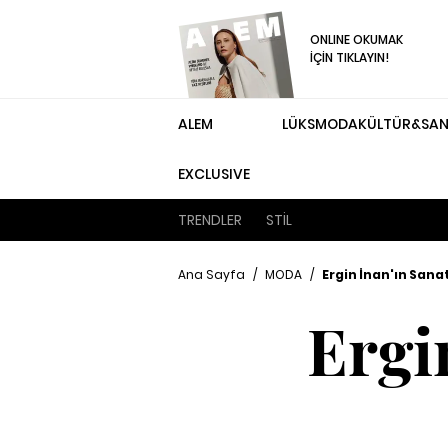
ONLINE OKUMAK
İÇİN TIKLAYIN!
ALEM
LÜKS
MODA
KÜLTÜR&SA
EXCLUSIVE
TRENDLER
STİL
Ana Sayfa
/
MODA
/
Ergin İnan'ın Sana
Ergi