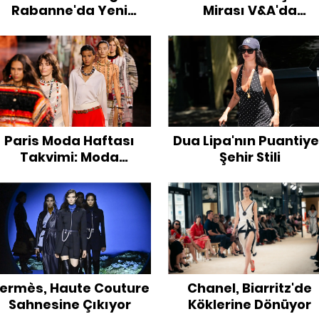
Rabanne'da Yeni
Mirası V&A'da
Dönem
Taçlandırılıyor
Paris Moda Haftası
Dua Lipa'nın Puantiye
Takvimi: Moda
Şehir Stili
Dünyasının Gözü Bu
ezon Hangi Defilelerde
Olacak?
ermès, Haute Couture
Chanel, Biarritz'de
Sahnesine Çıkıyor
Köklerine Dönüyor