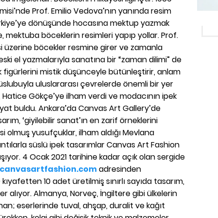
misi’nde Prof. Emilio Vedova’nın yanında resim
Türkiye’ye dönüşünde hocasına mektup yazmak
e, mektuba böceklerin resimleri yapıp yollar. Prof.
üzerine böcekler resmine girer ve zamanla
 eski el yazmalarıyla sanatına bir “zaman dilimi” de
 figürlerini mistik düşünceyle bütünleştirir, anlam
üslubuyla uluslararası çevrelerde önemli bir yer
ı, Hatice Gökçe’ye ilham verdi ve modacının ipek
yat buldu. Ankara’da Canvas Art Gallery’de
rım, ‘giyilebilir sanat’ın en zarif örneklerini
i olmuş yusufçuklar, ilham aldığı Mevlana
ıntılarla süslü ipek tasarımlar Canvas Art Fashion
ıyor. 4 Ocak 2021 tarihine kadar açık olan sergide
canvasartfashion.com
adresinden
0 kıyafetten 10 adet üretilmiş sınırlı sayıda tasarım,
er alıyor. Almanya, Norveç, İngiltere gibi ülkelerin
an; eserlerinde tuval, ahşap, duralit ve kağıt
ürekkep, kolaj gibi değişik teknik ve malzemeler