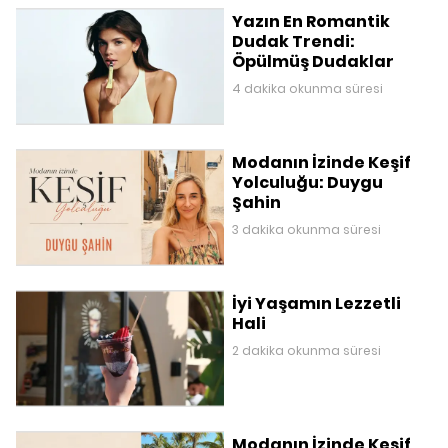
Yazın En Romantik
Dudak Trendi:
Öpülmüş Dudaklar
4 dakika okunma süresi
Modanın İzinde Keşif
Yolculuğu: Duygu
Şahin
3 dakika okunma süresi
İyi Yaşamın Lezzetli
Hali
2 dakika okunma süresi
Modanın İzinde Keşif