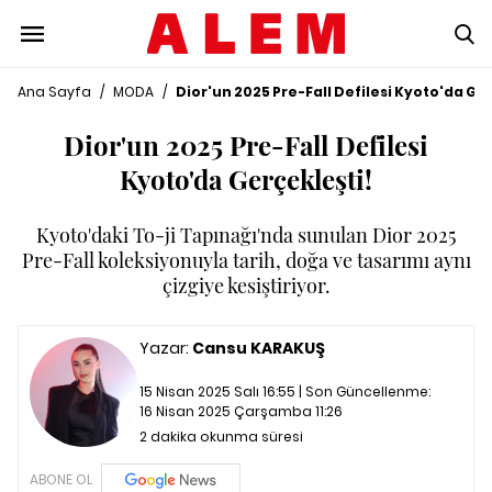
Ana Sayfa
/
MODA
/
Dior'un 2025 Pre-Fall Defilesi Kyoto'da Ger
Dior'un 2025 Pre-Fall Defilesi
Kyoto'da Gerçekleşti!
Kyoto'daki To-ji Tapınağı'nda sunulan Dior 2025
Pre-Fall koleksiyonuyla tarih, doğa ve tasarımı aynı
çizgiye kesiştiriyor.
Yazar:
Cansu KARAKUŞ
15 Nisan 2025 Salı 16:55 | Son Güncellenme:
16 Nisan 2025 Çarşamba 11:26
2 dakika okunma süresi
ABONE OL