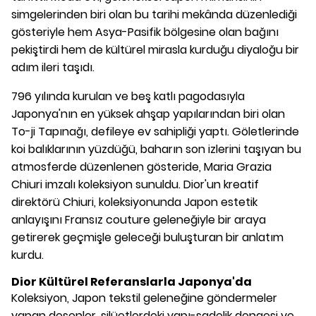
simgelerinden biri olan bu tarihi mekânda düzenlediği
gösteriyle hem Asya-Pasifik bölgesine olan bağını
pekiştirdi hem de kültürel mirasla kurduğu diyaloğu bir
adım ileri taşıdı.
796 yılında kurulan ve beş katlı pagodasıyla
Japonya'nın en yüksek ahşap yapılarından biri olan
To-ji Tapınağı, defileye ev sahipliği yaptı. Göletlerinde
koi balıklarının yüzdüğü, baharın son izlerini taşıyan bu
atmosferde düzenlenen gösteride, Maria Grazia
Chiuri imzalı koleksiyon sunuldu. Dior'un kreatif
direktörü Chiuri, koleksiyonunda Japon estetik
anlayışını Fransız couture geleneğiyle bir araya
getirerek geçmişle geleceği buluşturan bir anlatım
kurdu.
Dior Kültürel Referanslarla Japonya'da
Koleksiyon, Japon tekstil geleneğine göndermeler
yapan desenler, silüetlerdeki yapı-sadelik dengesi ve