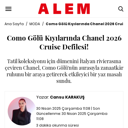
Ana Sayfa
/
MODA
/
Como Gölü Kıyılarında Chanel 2026 Cruise 
Como Gölü Kıyılarında Chanel 2026
Cruise Defilesi!
Tatil koleksiyonu için dümenini İtalyan rivierasına
çeviren Chanel, Como Gölü'nün aurasıyla zanaatkâr
ruhunu bir araya getirerek etkileyici bir yaz masalı
sundu.
Yazar:
Cansu KARAKUŞ
30 Nisan 2025 Çarşamba 11:08 | Son
Güncellenme:
30 Nisan 2025 Çarşamba
11:08
3 dakika okunma süresi