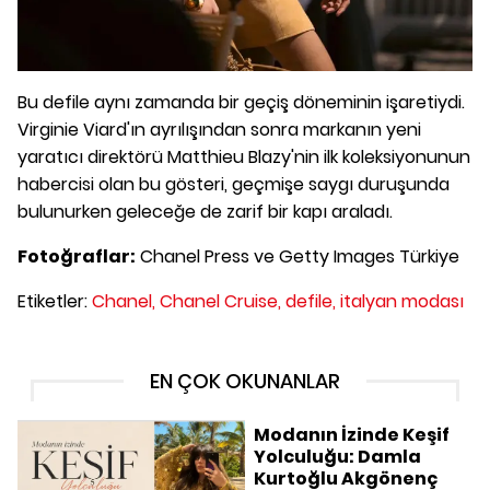
Bu defile aynı zamanda bir geçiş döneminin işaretiydi.
Virginie Viard'ın ayrılışından sonra markanın yeni
yaratıcı direktörü Matthieu Blazy'nin ilk koleksiyonunun
habercisi olan bu gösteri, geçmişe saygı duruşunda
bulunurken geleceğe de zarif bir kapı araladı.
Fotoğraflar:
Chanel Press ve Getty Images Türkiye
Etiketler:
Chanel,
Chanel Cruise,
defile,
italyan modası
EN ÇOK OKUNANLAR
Modanın İzinde Keşif
Yolculuğu: Damla
Kurtoğlu Akgönenç