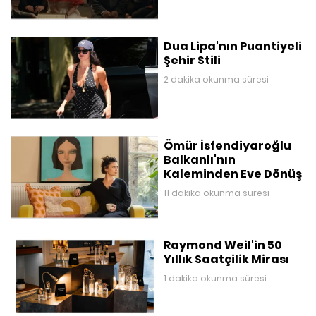
Dua Lipa'nın Puantiyeli
Şehir Stili
2 dakika okunma süresi
Ömür İsfendiyaroğlu
Balkanlı'nın
Kaleminden Eve Dönüş
11 dakika okunma süresi
Raymond Weil'in 50
Yıllık Saatçilik Mirası
1 dakika okunma süresi