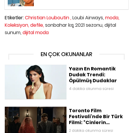
Etiketler:
Christian Louboutin ,
Loubi Airways,
moda,
Koleksiyon,
defile,
sonbahar kış 2021 sezonu,
dijital
sunum,
dijital moda
EN ÇOK OKUNANLAR
Yazın En Romantik
Dudak Trendi:
Öpülmüş Dudaklar
4 dakika okunma süresi
Toronto Film
Festivali'nde Bir Türk
Filmi: “Cinlerin
Düğünü”
2 dakika okunma süresi