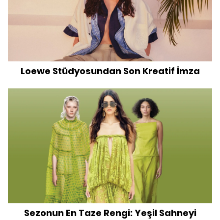
Loewe Stüdyosundan Son Kreatif İmza
Sezonun En Taze Rengi: Yeşil Sahneyi