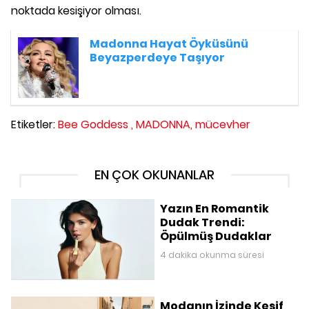
noktada kesişiyor olması.
Madonna Hayat Öyküsünü
Beyazperdeye Taşıyor
Etiketler:
Bee Goddess ,
MADONNA,
mücevher
EN ÇOK OKUNANLAR
Yazın En Romantik
Dudak Trendi:
Öpülmüş Dudaklar
4 dakika okunma süresi
Modanın İzinde Keşif