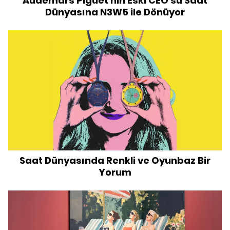
Audemars Piguet'nin Eski CEO'su Saat
Dünyasına N3W5 ile Dönüyor
Saat Dünyasında Renkli ve Oyunbaz Bir
Yorum