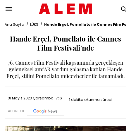
Ana Sayfa
/
LÜKS
/
Hande Erçel, Pomellato ile Cannes Film Fest
Hande Erçel, Pomellato ile Cannes
Film Festivali'nde
76. Cannes Film Festivali kapsamında gerçekleşen
geleneksel amfAR yardım galasına katılan Hande
Erçel, stilini Pomellato mücevherler ile tamamladı.
31 Mayıs 2023 Çarşamba 17:16
1 dakika okunma süresi
ABONE OL