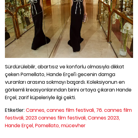
Sürdürülebilir, abartısız ve konforlu olmasıyla dikkat
çeken Pomellato, Hande Erçel'i gecenin damga
vuranları arasına sokmayı başardı. Koleksiyonun en
görkemli kreasyonlarından birini ortaya çıkaran Hande
Erçel, zarif küpeleriyle ilgi çekti.
Etiketler:
Cannes,
cannes film festivali,
76. cannes film
festivali,
2023 cannes film festivali,
Cannes 2023,
Hande Erçel,
Pomellato,
mücevher