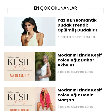
EN ÇOK OKUNANLAR
Yazın En Romantik
Dudak Trendi:
Öpülmüş Dudaklar
4 dakika okunma süresi
Modanın İzinde Keşif
Yolculuğu: Bahar
Akbulut
3 dakika okunma süresi
Modanın İzinde Keşif
Yolculuğu: Deniz
Marşan
2 dakika okunma süresi