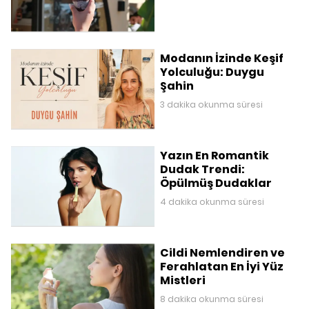
Modanın İzinde Keşif
Yolculuğu: Duygu
Şahin
3 dakika okunma süresi
Yazın En Romantik
Dudak Trendi:
Öpülmüş Dudaklar
4 dakika okunma süresi
Cildi Nemlendiren ve
Ferahlatan En İyi Yüz
Mistleri
8 dakika okunma süresi