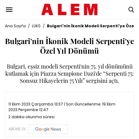
Ana Sayfa
/
LÜKS
/
Bulgari'nin İkonik Modeli Serpenti'ye Özel 
Bulgari'nin İkonik Modeli Serpenti'ye
Özel Yıl Dönümü
Bulgari, eşsiz modeli Serpenti'nin 75. yıl dönümünü
kutlamak için Piazza Sempione Dazi'de “Serpenti 75:
Sonsuz Hikayelerin 75 Yılı” sergisini açtı.
11 Ekim 2023 Çarşamba 13:37 | Son Güncellenme:
19 Ekim
2023 Perşembe 12:47
2 dakika okunma süresi
ABONE OL