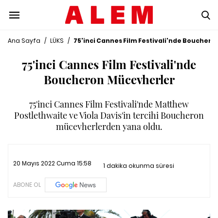
Ana Sayfa
/
LÜKS
/
75'inci Cannes Film Festivali'nde Boucher
75'inci Cannes Film Festivali'nde
Boucheron Mücevherler
75'inci Cannes Film Festivali'nde Matthew
Postlethwaite ve Viola Davis'in tercihi Boucheron
mücevherlerden yana oldu.
20 Mayıs 2022 Cuma 15:58
1 dakika okunma süresi
ABONE OL