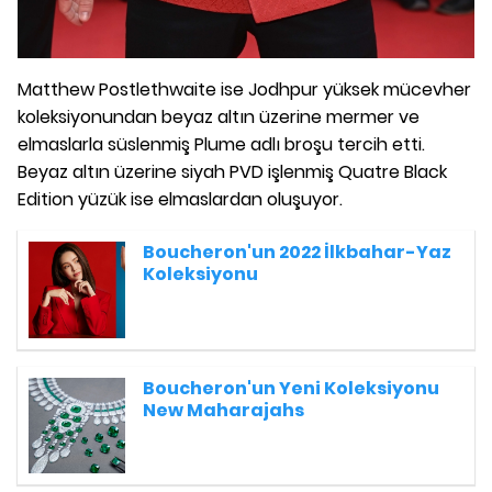
Matthew Postlethwaite ise Jodhpur yüksek mücevher
koleksiyonundan beyaz altın üzerine mermer ve
elmaslarla süslenmiş Plume adlı broşu tercih etti.
Beyaz altın üzerine siyah PVD işlenmiş Quatre Black
Edition yüzük ise elmaslardan oluşuyor.
Boucheron'un 2022 İlkbahar-Yaz
Koleksiyonu
Boucheron'un Yeni Koleksiyonu
New Maharajahs