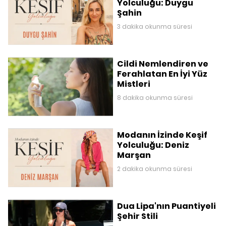
Yolculuğu: Duygu
Şahin
3 dakika okunma süresi
Cildi Nemlendiren ve
Ferahlatan En İyi Yüz
Mistleri
8 dakika okunma süresi
Modanın İzinde Keşif
Yolculuğu: Deniz
Marşan
2 dakika okunma süresi
Dua Lipa'nın Puantiyeli
Şehir Stili