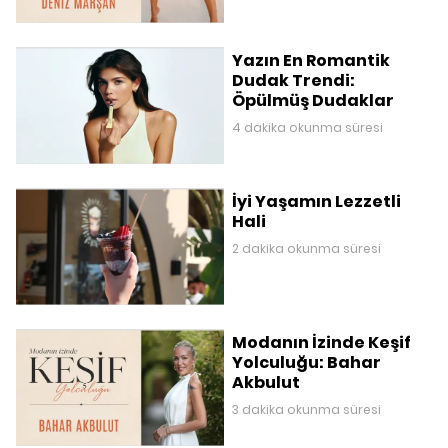
Yazın En Romantik
Dudak Trendi:
Öpülmüş Dudaklar
4 dakika okunma süresi
İyi Yaşamın Lezzetli
Hali
2 dakika okunma süresi
Modanın İzinde Keşif
Yolculuğu: Bahar
Akbulut
3 dakika okunma süresi