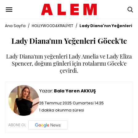
Ana Sayfa
/
HOLLYWOOD&KRALİYET
/
Lady Diana'nın Yeğenleri G
Lady Diana'nın Yeğenleri Göcek'te
Lady Diana'nın yeğenleri Lady Amelia ve Lady Eliza
Spencer, doğum günleri için rotalarını Göcek'e
çevirdi.
Yazar:
Bala Yaren AKKUŞ
26 Temmuz 2025 Cumartesi 14:35
1 dakika okunma süresi
ABONE OL