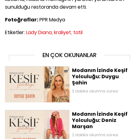
sunulduğu restoranda devam etti.
Fotoğraflar:
PPR Medya
Etiketler:
Lady Diana,
kraliyet,
tatil
EN ÇOK OKUNANLAR
Modanın İzinde Keşif
Yolculuğu: Duygu
Şahin
3 dakika okunma süresi
Modanın İzinde Keşif
Yolculuğu: Deniz
Marşan
2 dakika okunma süresi