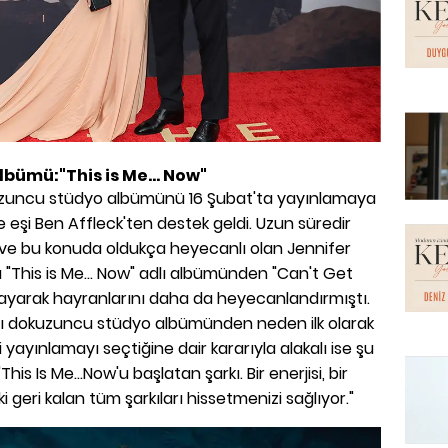
lbümü:"This is Me... Now"
okuzuncu stüdyo albümünü 16 Şubat'ta yayınlamaya
 eşi Ben Affleck'ten destek geldi. Uzun süredir
ve bu konuda oldukça heyecanlı olan Jennifer
 "This is Me... Now" adlı albümünden "Can't Get
nlayarak hayranlarını daha da heyecanlandırmıştı.
adlı dokuzuncu stüdyo albümünden neden ilk olarak
 yayınlamayı seçtiğine dair kararıyla alakalı ise şu
'This Is Me...Now'u başlatan şarkı. Bir enerjisi, bir
geri kalan tüm şarkıları hissetmenizi sağlıyor."