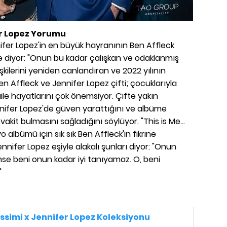
er Lopez Yorumu
nifer Lopez'in en büyük hayranının Ben Affleck
 diyor: "Onun bu kadar çalışkan ve odaklanmış
lişkilerini yeniden canlandıran ve 2022 yılının
Affleck ve Jennifer Lopez çifti; çocuklarıyla
aile hayatlarını çok önemsiyor. Çifte yakın
ifer Lopez'de güven yarattığını ve albüme
akit bulmasını sağladığını söylüyor. "This is Me...
albümü için sık sık Ben Affleck'in fikrine
ifer Lopez eşiyle alakalı şunları diyor: "Onun
mse beni onun kadar iyi tanıyamaz. O, beni
"
issimi x Jennifer Lopez Koleksiyonu