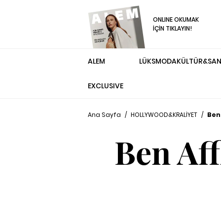
ONLINE OKUMAK
İÇİN TIKLAYIN!
ALEM
LÜKS
MODA
KÜLTÜR&SA
EXCLUSIVE
Ana Sayfa
/
HOLLYWOOD&KRALİYET
/
Ben
Ben Aff