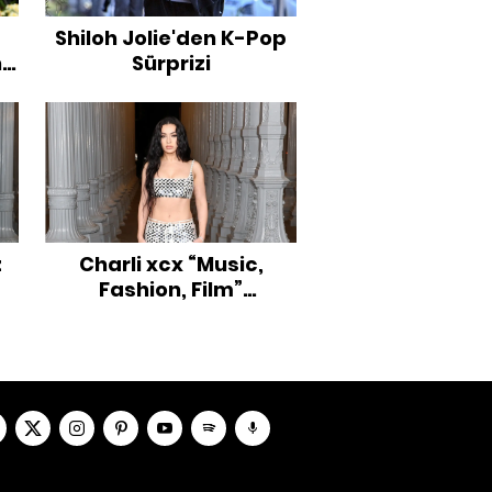
Shiloh Jolie'den K-Pop
n
Sürprizi
z
Charli xcx “Music,
Fashion, Film”
Albümünü Nashville'de
İlk Kez Canlı Seslendirdi