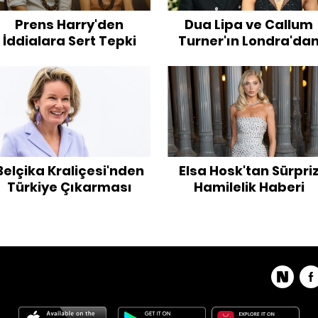
Prens Harry'den
Dua Lipa ve Callum
İddialara Sert Tepki
Turner'ın Londra'da
Palermo'ya Uzanan
Düğün Hikayesi
Belçika Kraliçesi'nden
Elsa Hosk'tan Sürpri
Türkiye Çıkarması
Hamilelik Haberi