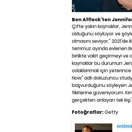
Ben Affleck'ten Jennif
Çifte yakın kaynaklar, Jen
olduğunu söylüyor ve şöyle
olmasını seviyor." 2021'de i
temmuz ayında evlenen Ben 
birlikte vakit geçirmeyi ve 
kaynaklar bu durumun Jenn
odaklanmak için yeterince v
Now" adlı dokuzuncu stüdyo 
başvurduğunu söyleyen Jenn
fikirlerine güveniyorum. Ki
gerçekten anlayan tek kişi.
Fotoğraflar:
Getty
Intim