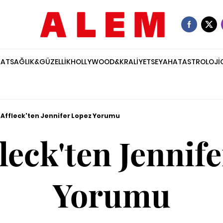
NAT
SAĞLIK&GÜZELLİK
HOLLYWOOD&KRALİYET
SEYAHAT
ASTROLOJİ
 Affleck'ten Jennifer Lopez Yorumu
leck'ten Jennif
Yorumu