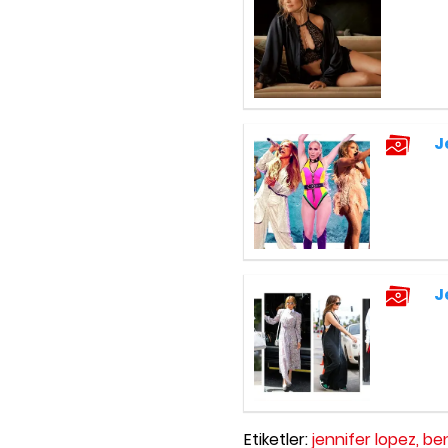
J
J
Etiketler:
jennifer lopez,
ben