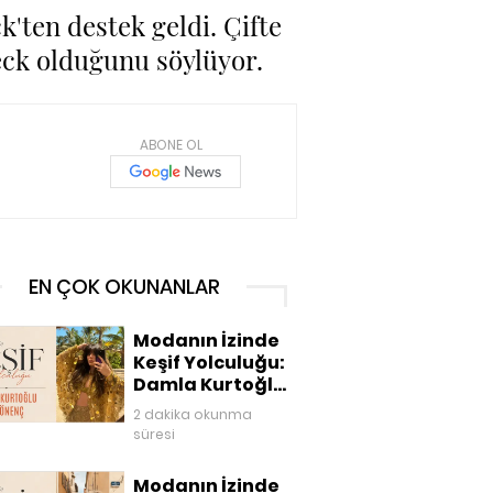
k'ten destek geldi. Çifte
eck olduğunu söylüyor.
ABONE OL
EN ÇOK OKUNANLAR
Modanın İzinde
Keşif Yolculuğu:
Damla Kurtoğlu
Akgönenç
2 dakika okunma
süresi
Modanın İzinde