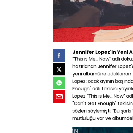
Jennifer Lopez'in Yeni A
"This is Me... Now" adlı d
hazırlanan Jennifer Lopez'e
yeni albümüne odaklanan 
Lopez; ocak ayının başında
Enough" adlı teklisini yayı
Lopez "This is Me... Now" 
"Can't Get Enough" teklisini
sözleri söylemişti: "Bu şarkı 
mutluluğu var ve albümdeki 