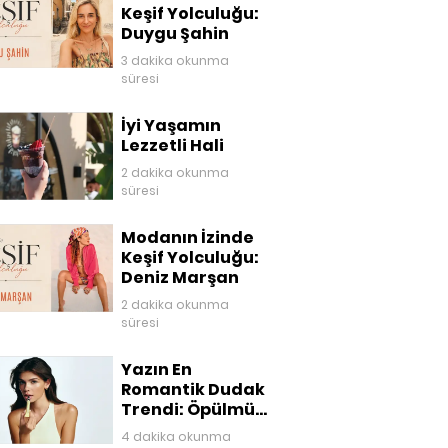
Keşif Yolculuğu:
Duygu Şahin
3 dakika okunma
süresi
İyi Yaşamın
Lezzetli Hali
2 dakika okunma
süresi
Modanın İzinde
Keşif Yolculuğu:
Deniz Marşan
2 dakika okunma
süresi
Yazın En
Romantik Dudak
Trendi: Öpülmüş
Dudaklar
4 dakika okunma