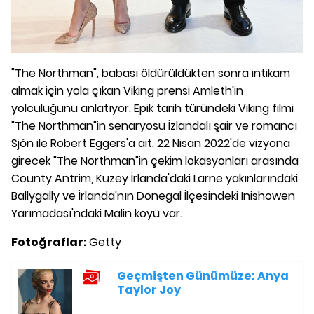
"The Northman", babası öldürüldükten sonra intikam
almak için yola çıkan Viking prensi Amleth'in
yolculuğunu anlatıyor. Epik tarih türündeki Viking filmi
"The Northman"in senaryosu İzlandalı şair ve romancı
Sjón ile Robert Eggers'a ait. 22 Nisan 2022'de vizyona
girecek "The Northman"in çekim lokasyonları arasında
County Antrim, Kuzey İrlanda'daki Larne yakınlarındaki
Ballygally ve İrlanda'nın Donegal İlçesindeki Inishowen
Yarımadası'ndaki Malin köyü var.
Fotoğraflar:
Getty
Geçmişten Günümüze: Anya
Taylor Joy