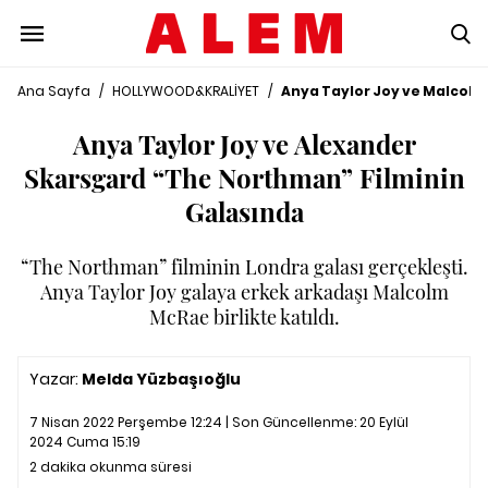
Ana Sayfa
/
HOLLYWOOD&KRALİYET
/
Anya Taylor Joy ve Malcolm 
Anya Taylor Joy ve Alexander
Skarsgard “The Northman” Filminin
Galasında
“The Northman” filminin Londra galası gerçekleşti.
Anya Taylor Joy galaya erkek arkadaşı Malcolm
McRae birlikte katıldı.
Yazar:
Melda Yüzbaşıoğlu
7 Nisan 2022 Perşembe 12:24 | Son Güncellenme:
20 Eylül
2024 Cuma 15:19
2 dakika okunma süresi