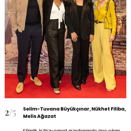
2
/
5
Selim-Tuvana Büyükçınar, Nükhet Filiba,
Melis Ağazat
Etkinlik, kültür-sanat gündeminde öne çıkan