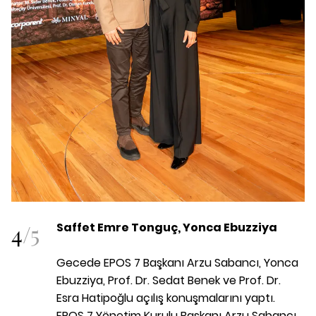
4
/
5
Saffet Emre Tonguç, Yonca Ebuzziya
Gecede EPOS 7 Başkanı Arzu Sabancı, Yonca
Ebuzziya, Prof. Dr. Sedat Benek ve Prof. Dr.
Esra Hatipoğlu açılış konuşmalarını yaptı.
EPOS 7 Yönetim Kurulu Başkanı Arzu Sabancı,