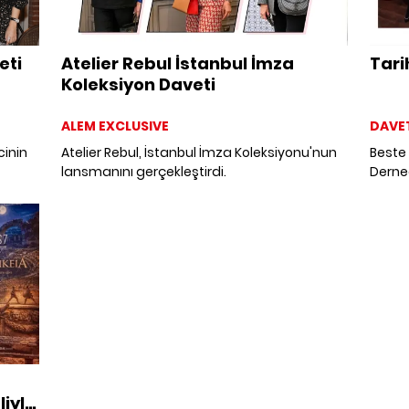
eti
Atelier Rebul İstanbul İmza
Tari
Koleksiyon Daveti
ALEM EXCLUSIVE
DAVE
cinin
Atelier Rebul, İstanbul İmza Koleksiyonu'nun
Beste 
lansmanını gerçekleştirdi.
Derneğ
rih,
kalbin
har
avlus
araya 
hisset
anlar 
liyle