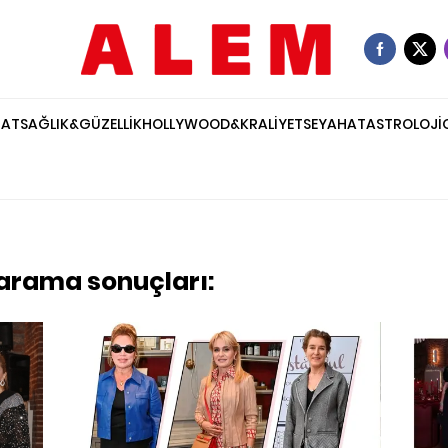
NAT
SAĞLIK&GÜZELLİK
HOLLYWOOD&KRALİYET
SEYAHAT
ASTROLOJİ
 arama sonuçları: