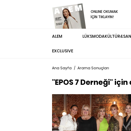
ONLINE OKUMAK
İÇİN TIKLAYIN!
ALEM
LÜKS
MODA
KÜLTÜR&SA
EXCLUSIVE
Ana Sayfa
/
Arama Sonuçları
"EPOS 7 Derneği" için