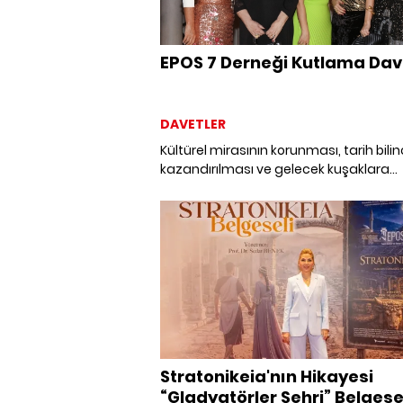
EPOS 7 Derneği Kutlama Dav
DAVETLER
Kültürel mirasının korunması, tarih bilin
kazandırılması ve gelecek kuşaklara
aktarılması amacı ile kurulan EPOS 7 Ta
Kültür ve Sanat Derneği, 10. yılını bir ba
yemeği ile kutladı.
Stratonikeia'nın Hikayesi
“Gladyatörler Şehri” Belgese