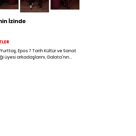
hin İzinde
TLER
Yurttaş, Epos 7 Tarih Kültür ve Sanat
i üyesi arkadaşlarını, Galata'nın
de yer alan IL Cortile Istanbul'un tarihi
unda düzenlenen öğle yemeğinde bir
getirdi. Galata'nın nostaljik ruhunu
tiren yemekte müzik eşliğinde keyifli
yaşandı.