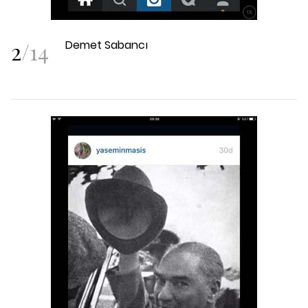
2
/
14
Demet Sabancı