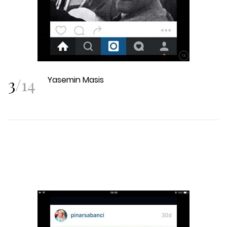
3
/
14
Yasemin Masis