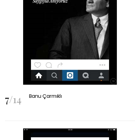
7
/
14
Banu Çarmıklı