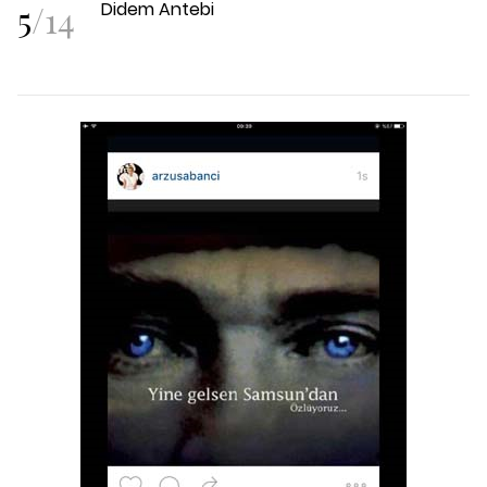
5
/
14
Didem Antebi