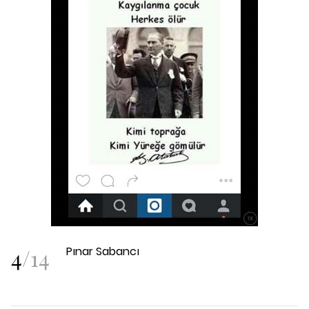
4
/
14
Pınar Sabancı