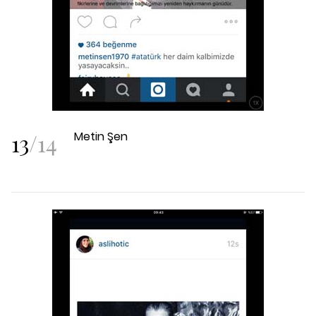
13
/
14
Metin Şen