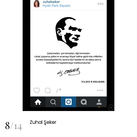
8
/
14
Zuhal Şeker