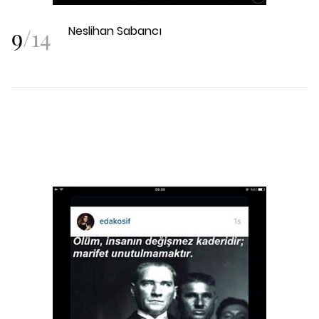
9
/
14
Neslihan Sabancı