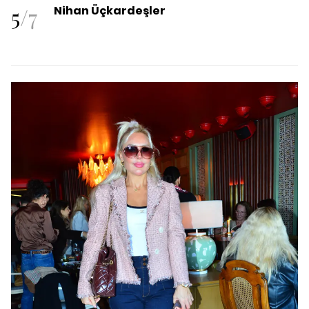
5
/
7
Nihan Üçkardeşler