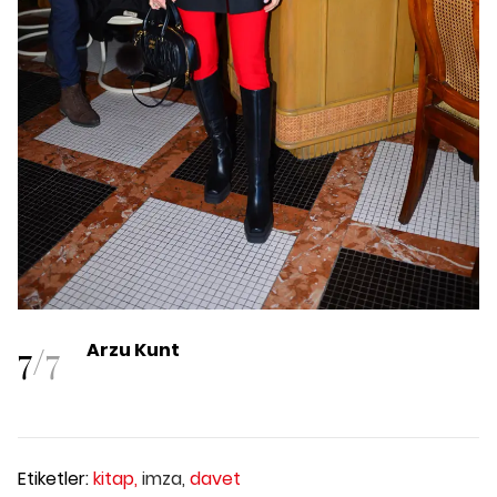
7
/
7
Arzu Kunt
Etiketler:
kitap,
imza,
davet