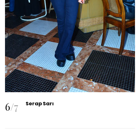
6
/
7
Serap Sarı