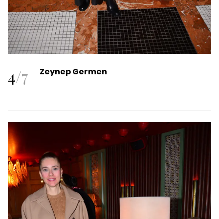
4
/
7
Zeynep Germen