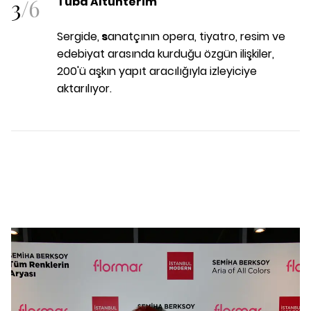
3
/
6
Tuba Altunterim
Sergide,
s
anatçının opera, tiyatro, resim ve
edebiyat arasında kurduğu özgün ilişkiler,
200'ü aşkın yapıt aracılığıyla izleyiciye
aktarılıyor.