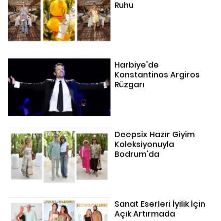
Ruhu
Harbiye'de
Konstantinos Argiros
Rüzgarı
Deepsix Hazır Giyim
Koleksiyonuyla
Bodrum'da
Sanat Eserleri İyilik İçin
Açık Artırmada