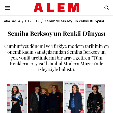
ANA SAYFA
/
DAVETLER
/
Semiha Berksoy'un Renkli Dünyası
Semiha Berksoy'un Renkli Dünyası
Cumhuriyet dönemi ve Türkiye modern tarihinin en
önemli kadın sanatçılarından Semiha Berksoy'un
çok yönlü üretimlerini bir araya getiren “Tüm
Renklerin Aryası” İstanbul Modern Müzesi'nde
izleyiciyle buluştu.