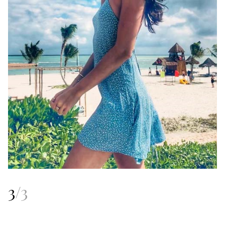
3
/
3