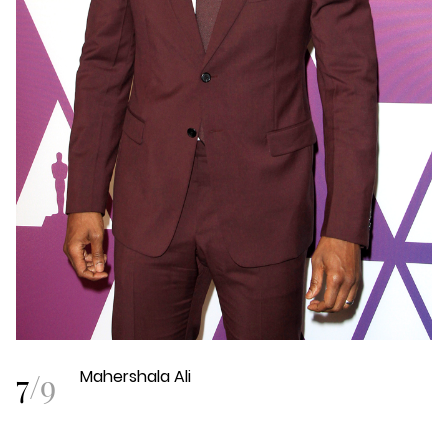
7
/
9
Mahershala Ali