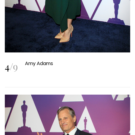
4
/
9
Amy Adams