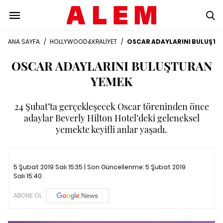
ANA SAYFA
/
HOLLYWOOD&KRALİYET
/
OSCAR ADAYLARINI BULUŞTU
OSCAR ADAYLARINI BULUŞTURAN
YEMEK
24 Şubat’ta gerçekleşecek Oscar töreninden önce
adaylar Beverly Hilton Hotel’deki geleneksel
yemekte keyifli anlar yaşadı.
5 Şubat 2019 Salı 15:35 | Son Güncellenme:
5 Şubat 2019
Salı 15:40
ABONE OL