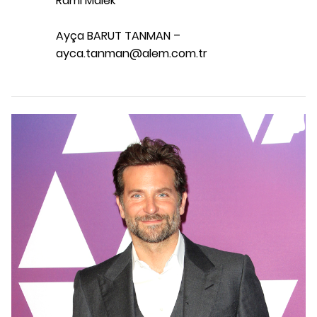
Rami Malek
Ayça BARUT TANMAN –
ayca.tanman@alem.com.tr