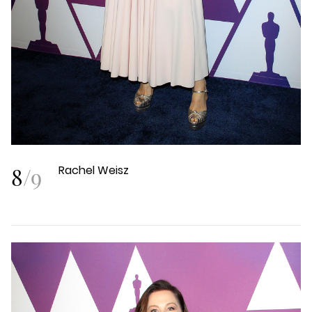
8
/
9
Rachel Weisz