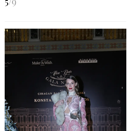
5
/
9