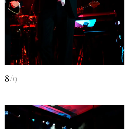
8
/
9