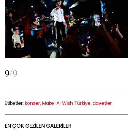
9
/
9
Etiketler:
konser,
Make-A-Wish Türkiye,
davetler
EN ÇOK GEZİLEN GALERİLER