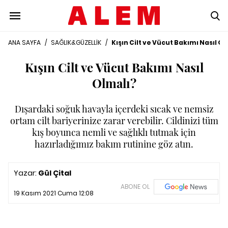
ANA SAYFA
/
SAĞLIK&GÜZELLİK
/
Kışın Cilt ve Vücut Bakımı Nasıl O
Kışın Cilt ve Vücut Bakımı Nasıl
Olmalı?
Dışardaki soğuk havayla içerdeki sıcak ve nemsiz
ortam cilt bariyerinize zarar verebilir. Cildinizi tüm
kış boyunca nemli ve sağlıklı tutmak için
hazırladığımız bakım rutinine göz atın.
Yazar:
Gül Çital
ABONE OL
19 Kasım 2021 Cuma 12:08