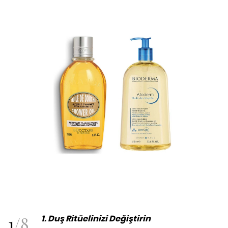
1
/
8
1.
Duş Ritüelinizi Değiştirin