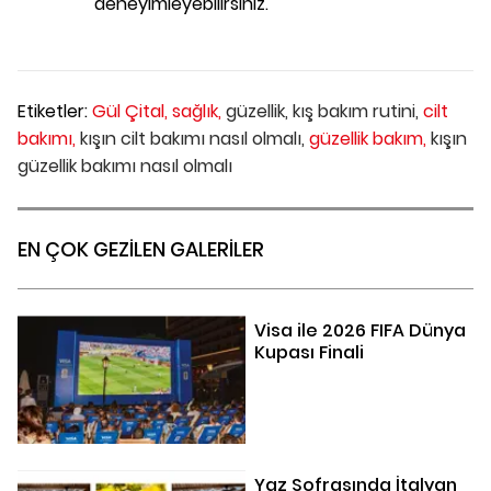
deneyimleyebilirsiniz.
Etiketler:
Gül Çital,
sağlık,
güzellik,
kış bakım rutini,
cilt
bakımı,
kışın cilt bakımı nasıl olmalı,
güzellik bakım,
kışın
güzellik bakımı nasıl olmalı
EN ÇOK GEZİLEN GALERİLER
Visa ile 2026 FIFA Dünya
Kupası Finali
Yaz Sofrasında İtalyan