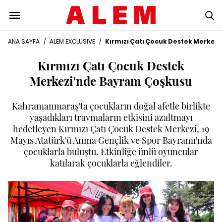
ANA SAYFA
/
ALEM EXCLUSIVE
/
Kırmızı Çatı Çocuk Destek Merkez
Kırmızı Çatı Çocuk Destek
Merkezi'nde Bayram Çoşkusu
Kahramanmaraş'ta çocukların doğal afetle birlikte
yaşadıkları travmaların etkisini azaltmayı
hedefleyen Kırmızı Çatı Çocuk Destek Merkezi, 19
Mayıs Atatürk'ü Anma Gençlik ve Spor Bayramı'nda
çocuklarla buluştu. Etkinliğe ünlü oyuncular
katılarak çocuklarla eğlendiler.