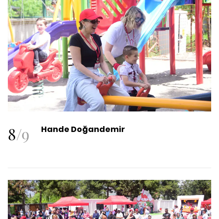
8
/
9
Hande Doğandemir