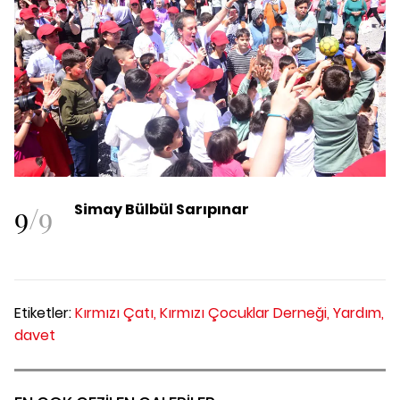
9
/
9
Simay Bülbül Sarıpınar
Etiketler:
Kırmızı Çatı,
Kırmızı Çocuklar Derneği,
Yardım,
davet