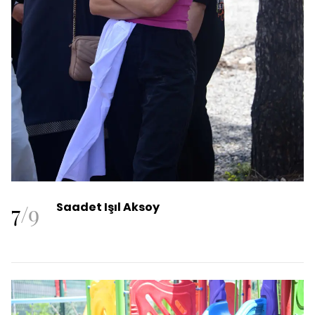
7
/
9
Saadet Işıl Aksoy