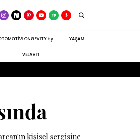
OTOMOTİV
LONGEVITY by
YAŞAM
VELAVIT
asında
rcan'ın kişisel sergisine