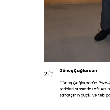
2
/
7
Güneş Çağlarcan
Güneş Çağlarcan'ın
Requi
tarihleri arasında Loft Art't
sanatçının güçlü ve tekil pa