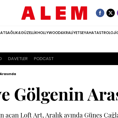
NAT
SAĞLIK&GÜZELLİK
HOLLYWOOD&KRALİYET
SEYAHAT
ASTROLOJİ
O
DAVETLER
PODCAST
 Arasında
ve Gölgenin Ar
n açan Loft Art, Aralık ayında Güneş Çağla