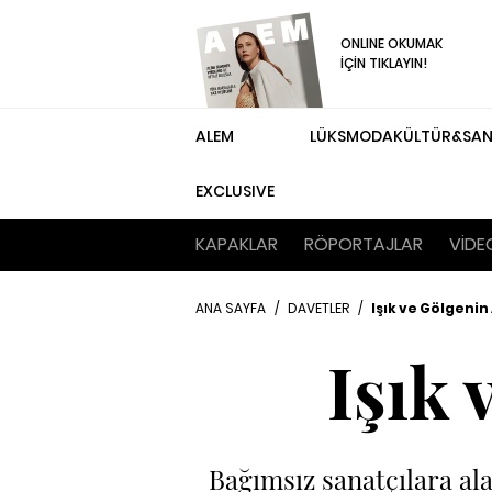
ONLINE OKUMAK
İÇİN TIKLAYIN!
ALEM
LÜKS
MODA
KÜLTÜR&SA
EXCLUSIVE
KAPAKLAR
RÖPORTAJLAR
VİDE
ANA SAYFA
/
DAVETLER
/
Işık ve Gölgenin
Işık 
Bağımsız sanatçılara ala