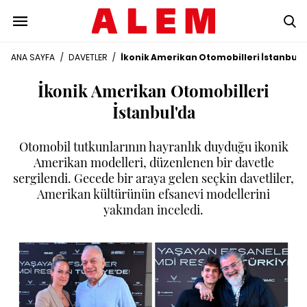
ANA SAYFA
/
DAVETLER
/
İkonik Amerikan Otomobilleri İstanbul'
İkonik Amerikan Otomobilleri
İstanbul'da
Otomobil tutkunlarının hayranlık duyduğu ikonik
Amerikan modelleri, düzenlenen bir davetle
sergilendi. Gecede bir araya gelen seçkin davetliler,
Amerikan kültürünün efsanevi modellerini
yakından inceledi.