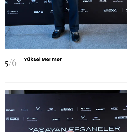
5
/
6
Yüksel Mermer