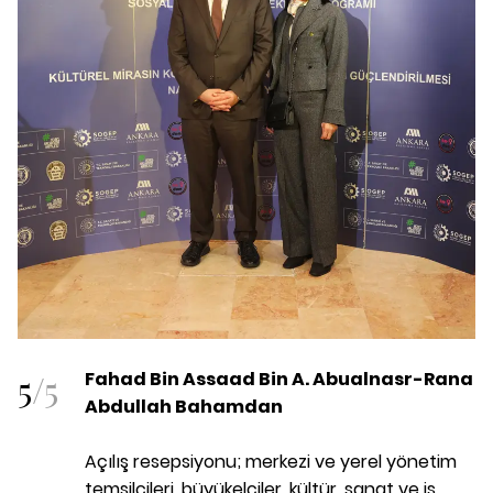
5
/
5
Fahad Bin Assaad Bin A. Abualnasr-Rana
Abdullah Bahamdan
Açılış resepsiyonu; merkezi ve yerel yönetim
temsilcileri, büyükelçiler, kültür, sanat ve iş