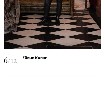
6
/
12
Füsun Kuran