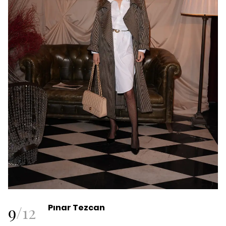
9
/
12
Pınar Tezcan