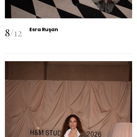
8
/
12
Esra Ruşan