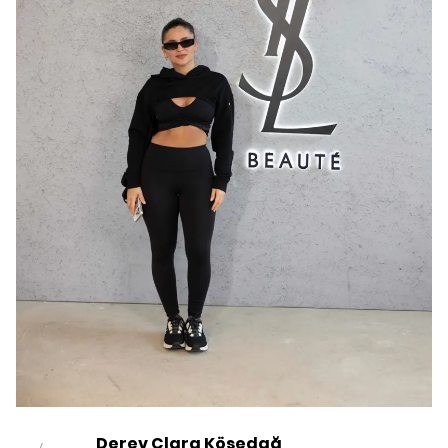
Derev Clara Kösedağ