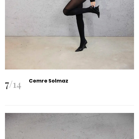
7
/
14
Cemre Solmaz