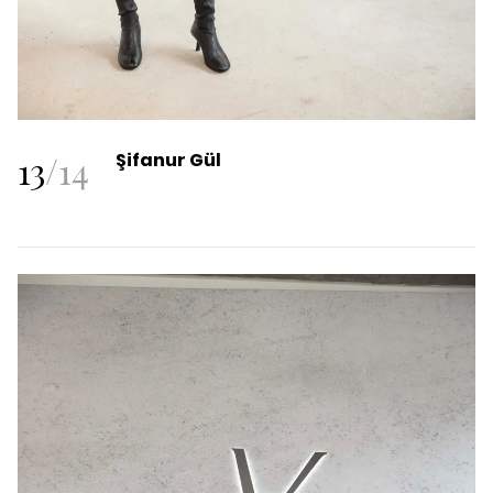
13
/
14
Şifanur Gül