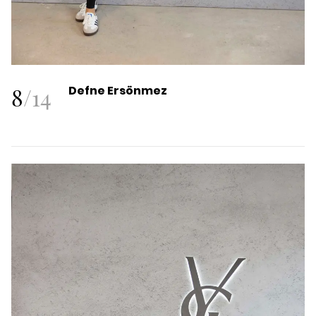
8
/
14
Defne Ersönmez