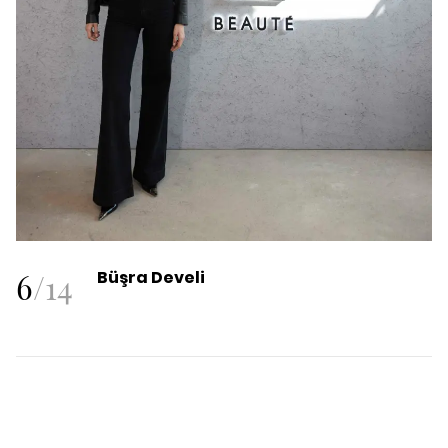
6
/
14
Büşra Develi