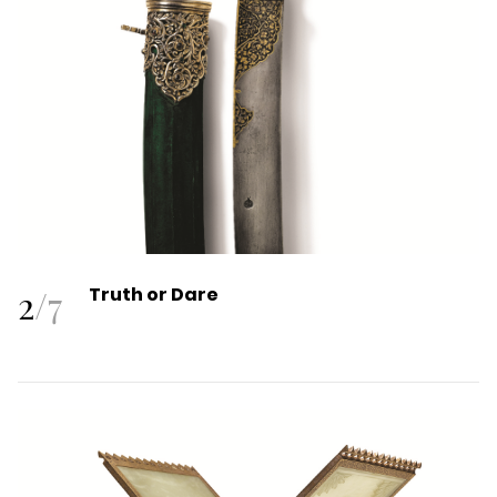
2
/
7
Truth or Dare