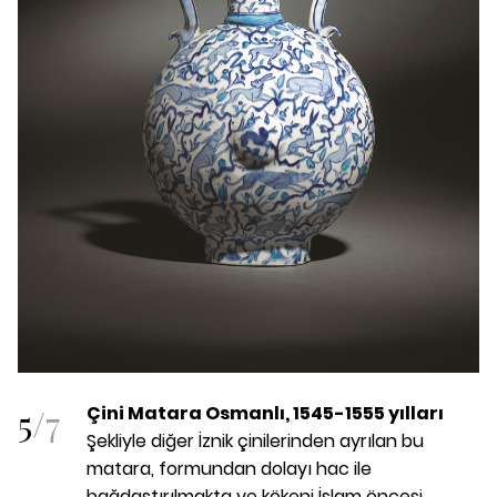
5
/
7
Çini Matara Osmanlı, 1545-1555 yılları
Şekliyle diğer İznik çinilerinden ayrılan bu
matara, formundan dolayı hac ile
bağdaştırılmakta ve kökeni İslam öncesi