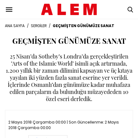
ANA SAYFA
/
SERGİLER
/
GEÇMİŞTEN GÜNÜMÜZE SANAT
GEÇMİŞTEN GÜNÜMÜZE SANAT
25 Nisan’da Sotheby’s Londra’da gerçekleştirilen
‘Arts of the Islamic World’ isimli açık artırmada,
1.200 yıllık bir zaman dilimini kapsayan ve üç kıtaya
yayılan iki yüzden fazla sanat eserine yer verildi.
İçlerinde Osmanlı’dan günümüze kadar muhafaza
edilen parçaların da bulunduğu müzayededen 10
özel eseri derledik.
2 Mayıs 2018 Çarşamba 00:00 | Son Güncellenme:
2 Mayıs
2018 Çarşamba 00:00