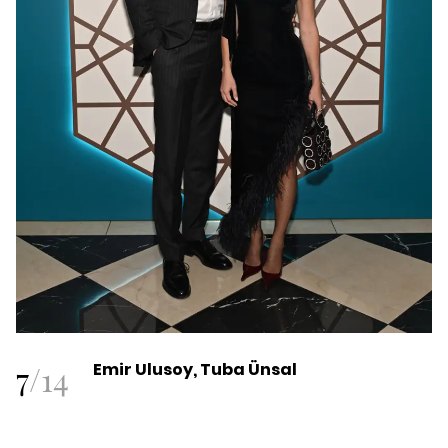
7
/
14
Emir Ulusoy, Tuba Ünsal