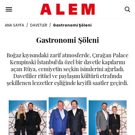
ANA SAYFA
/
DAVETLER
/
Gastronomi Şöleni
Gastronomi Şöleni
Boğaz kıyısındaki zarif atmosferde, Çırağan Palace
Kempinski İstanbul'da özel bir davetle kapılarını
açan Rüya, cemiyetin seçkin isimlerini ağırladı.
Davetliler ritüel ve paylaşım kültürü etrafında
şekillenen lezzetler eşliğinde keyifli saatler geçirdi.