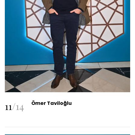
11
/
14
Ömer Taviloğlu