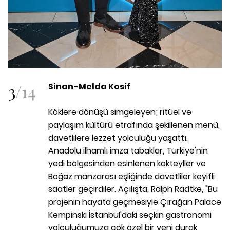
3
/
14
Sinan-Melda Kosif
Köklere dönüşü simgeleyen; ritüel ve
paylaşım kültürü etrafında şekillenen menü,
davetlilere lezzet yolculuğu yaşattı.
Anadolu ilhamlı imza tabaklar, Türkiye'nin
yedi bölgesinden esinlenen kokteyller ve
Boğaz manzarası eşliğinde davetliler keyifli
saatler geçirdiler. Açılışta, Ralph Radtke, "Bu
projenin hayata geçmesiyle Çırağan Palace
Kempinski İstanbul'daki seçkin gastronomi
yolculuğumuza çok özel bir yeni durak