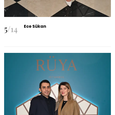
5
/
14
Ece Sükan