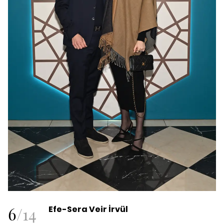
6
/
14
Efe-Sera Veir İrvül