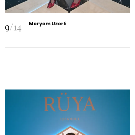
9
/
14
Meryem Uzerli