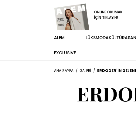
ONLINE OKUMAK
İÇİN TIKLAYIN!
ALEM
LÜKS
MODA
KÜLTÜR&SA
EXCLUSIVE
ANA SAYFA
/
GALERİ
/
ERDODER’İN GELENE
ERDO