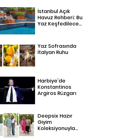
İstanbul Açık
Havuz Rehberi: Bu
Yaz Keşfedilecek
14 Adres
Yaz Sofrasında
İtalyan Ruhu
Harbiye'de
Konstantinos
Argiros Rüzgarı
Deepsix Hazır
Giyim
Koleksiyonuyla
Bodrum'da