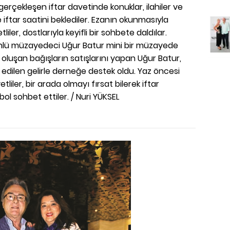
erçekleşen iftar davetinde konuklar, ilahiler ve
 iftar saatini beklediler. Ezanın okunmasıyla
liler, dostlarıyla keyifli bir sohbete daldılar.
lü müzayedeci Uğur Batur mini bir müzayede
n oluşan bağışların satışlarını yapan Uğur Batur,
dilen gelirle derneğe destek oldu. Yaz öncesi
liler, bir arada olmayı fırsat bilerek iftar
bol sohbet ettiler. / Nuri YÜKSEL