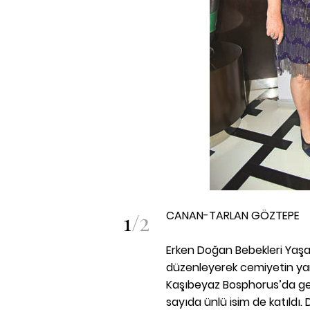
1
/
2
CANAN-TARLAN GÖZTEPE
Erken Doğan Bebekleri Yaşat
düzenleyerek cemiyetin yard
Kaşıbeyaz Bosphorus’da ge
sayıda ünlü isim de katıld