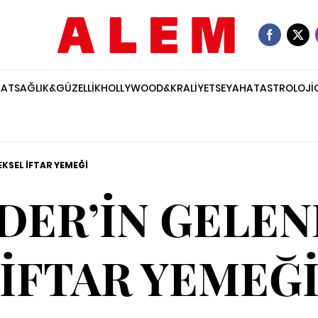
NAT
SAĞLIK&GÜZELLİK
HOLLYWOOD&KRALİYET
SEYAHAT
ASTROLOJİ
KSEL İFTAR YEMEĞİ
DER’İN GELEN
İFTAR YEMEĞ