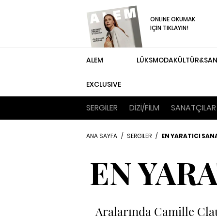
ONLINE OKUMAK
İÇİN TIKLAYIN!
ALEM
LÜKS
MODA
KÜLTÜR&SA
EXCLUSIVE
SERGİLER
DİZİ/FİLM
SANATÇILAR
ANA SAYFA
/
SERGİLER
/
EN YARATICI SAN
EN YARA
Aralarında Camille Cla