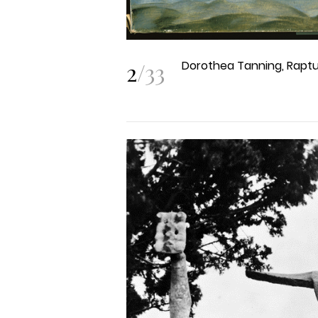
2
/
33
Dorothea Tanning, Raptu