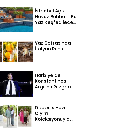
İstanbul Açık
Havuz Rehberi: Bu
Yaz Keşfedilecek
14 Adres
Yaz Sofrasında
İtalyan Ruhu
Harbiye'de
Konstantinos
Argiros Rüzgarı
Deepsix Hazır
Giyim
Koleksiyonuyla
Bodrum'da