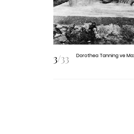
3
/
33
Dorothea Tanning ve Max E