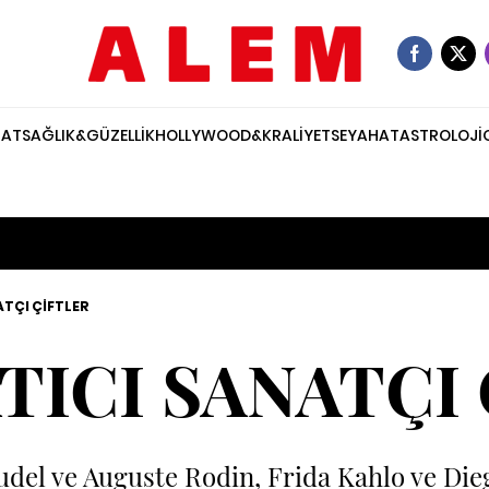
NAT
SAĞLIK&GÜZELLİK
HOLLYWOOD&KRALİYET
SEYAHAT
ASTROLOJİ
ATÇI ÇİFTLER
TICI SANATÇI
udel ve Auguste Rodin, Frida Kahlo ve Die