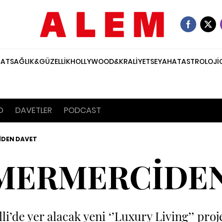
NAT
SAĞLIK&GÜZELLİK
HOLLYWOOD&KRALİYET
SEYAHAT
ASTROLOJİ
O
DAVETLER
PODCAST
İDEN DAVET
MERMERCİDE
’de yer alacak yeni ‘’Luxury Living’’ proje