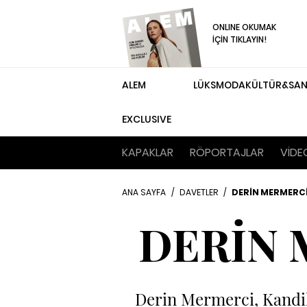
ONLINE OKUMAK
İÇİN TIKLAYIN!
ALEM
LÜKS
MODA
KÜLTÜR&SA
EXCLUSIVE
KAPAKLAR
RÖPORTAJLAR
VİDE
ANA SAYFA
/
DAVETLER
/
DERİN MERMERC
DERİN 
Derin Mermerci, Kandilli