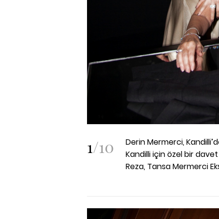
1
/
10
Derin Mermerci, Kandilli’d
Kandilli için özel bir da
Reza, Tansa Mermerci Ek