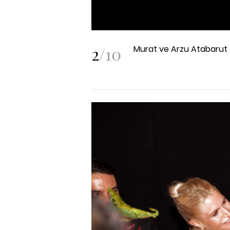
2
/
10
Murat ve Arzu Atabarut