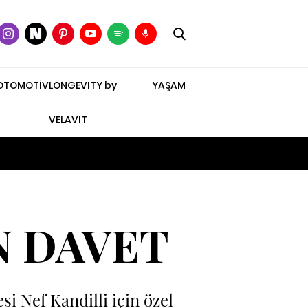
OTOMOTİV
LONGEVITY by
YAŞAM
VELAVIT
N DAVET
si Nef Kandilli için özel