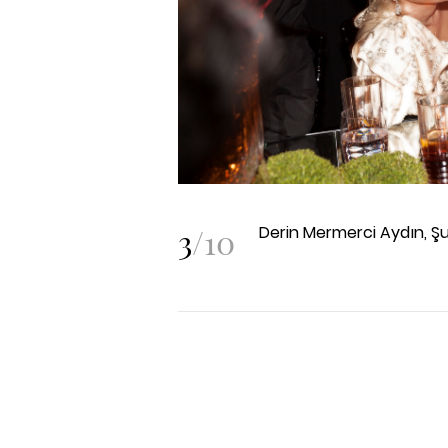
3
/
10
Derin Mermerci Aydın, Ş