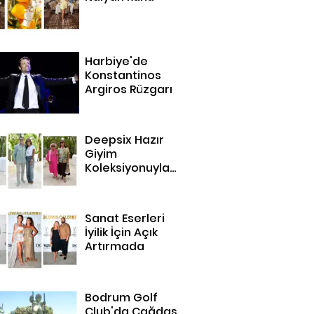
Harbiye'de
Konstantinos
Argiros Rüzgarı
Deepsix Hazır
Giyim
Koleksiyonuyla
Bodrum'da
Sanat Eserleri
İyilik İçin Açık
Artırmada
Bodrum Golf
Club'da Çağdaş