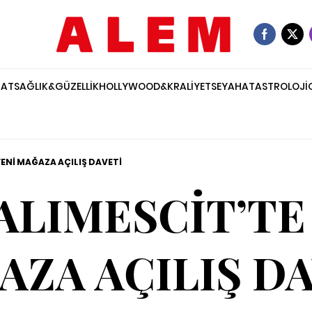
NAT
SAĞLIK&GÜZELLİK
HOLLYWOOD&KRALİYET
SEYAHAT
ASTROLOJİ
ENİ MAĞAZA AÇILIŞ DAVETİ
LIMESCİT’TE
ZA AÇILIŞ D