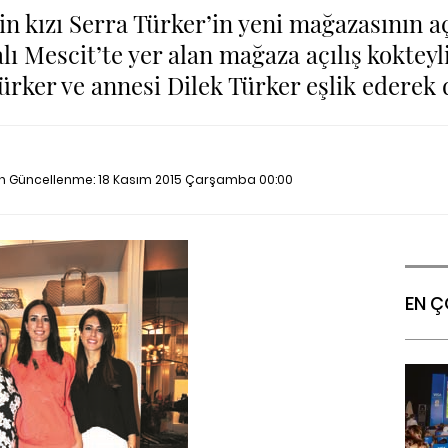
in kızı Serra Türker’in yeni mağazasının a
lı Mescit’te yer alan mağaza açılış kokteyl
ürker ve annesi Dilek Türker eşlik ederek 
on Güncellenme:
18 Kasım 2015 Çarşamba 00:00
EN Ç