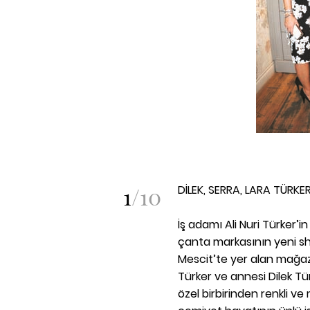
1
/
10
DİLEK, SERRA, LARA TÜRKE
İş adamı Ali Nuri Türker’in
çanta markasının yeni sh
Mescit’te yer alan mağaza
Türker ve annesi Dilek Tü
özel birbirinden renkli v