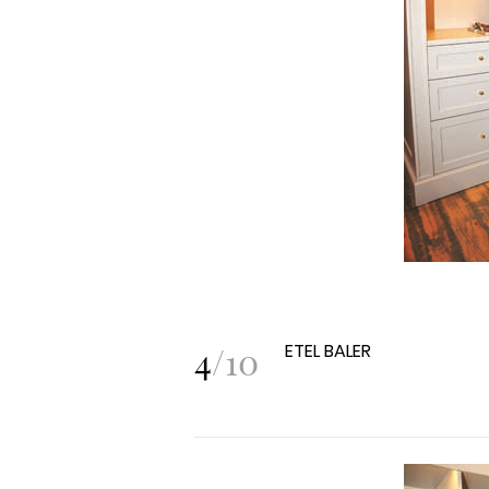
4
/
10
ETEL BALER