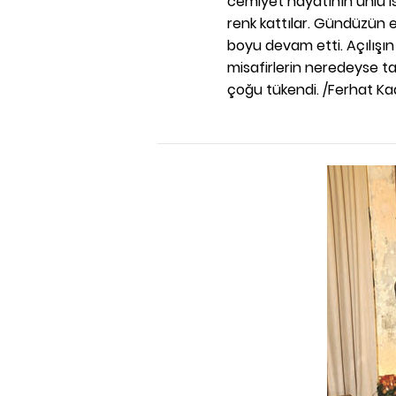
cemiyet hayatının ünlü isi
renk kattılar. Gündüzün e
boyu devam etti. Açılışın
misafirlerin neredeyse t
çoğu tükendi. /Ferhat K