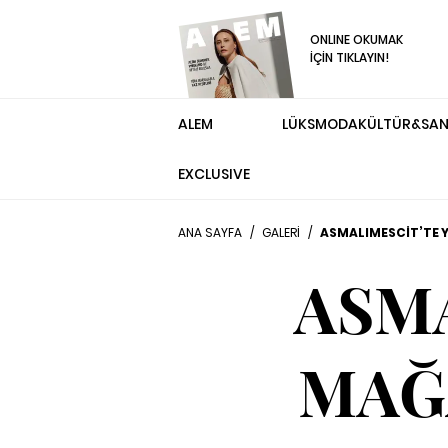
ONLINE OKUMAK
İÇİN TIKLAYIN!
ALEM
LÜKS
MODA
KÜLTÜR&SA
EXCLUSIVE
ANA SAYFA
/
GALERİ
/
ASMALIMESCİT’TE Y
ASMA
MAĞA